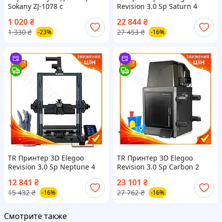
Sokany ZJ-1078 с
Revision 3.0 Sp Saturn 4
ионизатором для глубокого
Ultra Black MSLA 12K
1 020
₴
22 844
₴
очищения кожи и
монохромный для ABS-Like
1 330
₴
27 453
₴
-23%
-16%
ингаляции TR-44
с WiFi USB SpeR-4N
TR Принтер 3D Elegoo
TR Принтер 3D Elegoo
Revision 3.0 Sp Neptune 4
Revision 3.0 Sp Carbon 2
Pro FDM для TPU PETG ABS
закрытый корпус FDM для
12 841
₴
23 101
₴
Nylon с сенсорным экраном
PLA PETG ABS ASA с
15 432
₴
27 762
₴
-16%
-16%
4.3 SpeR-4N
сенсорным экр SpeR-4N
Смотрите также