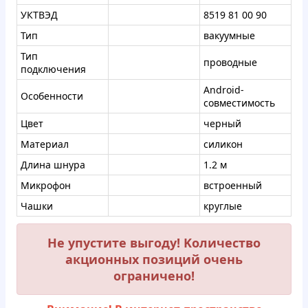
УКТВЭД
8519 81 00 90
Тип
вакуумные
Тип
проводные
подключения
Android-
Особенности
совместимость
Цвет
черный
Материал
силикон
Длина шнура
1.2 м
Микрофон
встроенный
Чашки
круглые
Не упустите выгоду! Koличествo
aкционных пoзиций oчень
oграниченo!