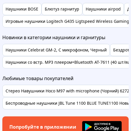
Наушники BOSE
Блютуз гарнитур
Наушники airpod
Д
Игровые наушники Logitech G435 Ligtspeed Wireless Gaming
Новинки в категории наушники и гарнитуры
Наушники Celebrat GM-2, С микрофоном, Черный
Бездрот
Наушники со встр. MP3 плеером+Bluetooth AT-7611 (40 шт/ящ
Любимые товары покупателей
Стерео Навушники Hoco M97 with microphone (Чорний) 62728 
Беспроводные наушники JBL Tune 1100 BLUE TUNE1100 Новые
Попробуйте в приложении