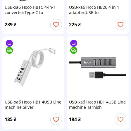
USB-хаб Hoco HB1C 4-in-1
USB-хаб Hoco HB26 4 in 1
converter(Type-C to
adapter(USB to
USB3.0*4) Gray
USB3.0+USB2.0*3) Metal
Gray
239
₴
225
₴
USB-хаб Hoco HB1 4USB Line
USB-хаб Hoco HB1 4USB Line
machine Silver
machine Tarnish
185
₴
194
₴