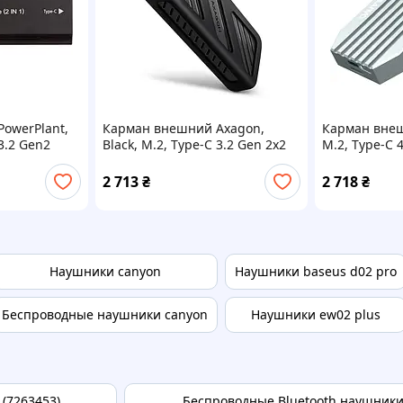
owerPlant,
Карман внешний Axagon,
Карман внеш
 3.2 Gen2
Black, M.2, Type-C 3.2 Gen 2x2
M.2, Type-C 4
(EEM2-20G)
2 713
₴
2 718
₴
Наушники canyon
Наушники baseus d02 pro
Беспроводные наушники canyon
Наушники ew02 plus
 (7263453)
Беспроводные Bluetooth наушники 