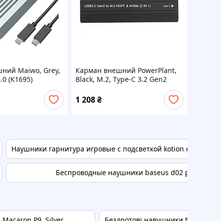
ний Maiwo, Grey,
Карман внешний PowerPlant,
.0 (K1695)
Black, M.2, Type-C 3.2 Gen2
(HC380510)
1 208
₴
Наушники гарнитура игровые с подсветкой kotion each g200
Беспроводные наушники baseus d02 pro
Macaron P9, Silver
Бездротові навушники Nia 910BTR 