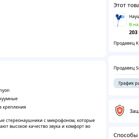
Этот тов
Науш
В н
203
Продавец K
Продавец S
График р
nyon
куумные
з крепления
Защ
ные стереонаушники с микрофоном, которые
ают высокое качество звука и комфорт во
Способы