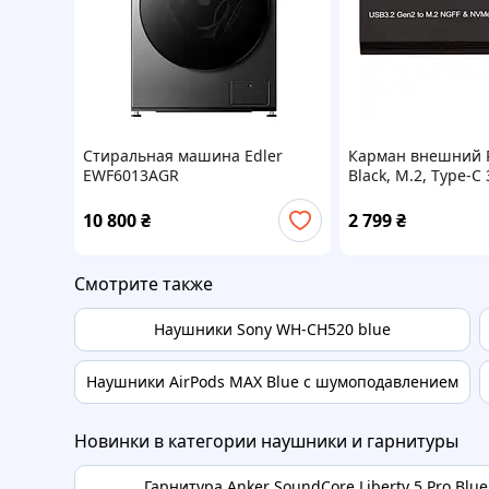
Стиральная машина Edler
Карман внешний P
EWF6013AGR
Black, M.2, Type-C
(HC380527)
10 800
₴
2 799
₴
Смотрите также
Наушники Sony WH-CH520 blue
Наушники AirPods MAX Blue с шумоподавлением
Новинки в категории наушники и гарнитуры
Гарнитура Anker SoundСore Liberty 5 Pro Blue