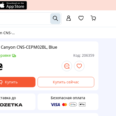
M02BL, Blue
Canyon CNS-CEPM02BL, Blue
правке
Код:
206359
₴
Купить
Купить сейчас
ставка до
Безопасная оплата