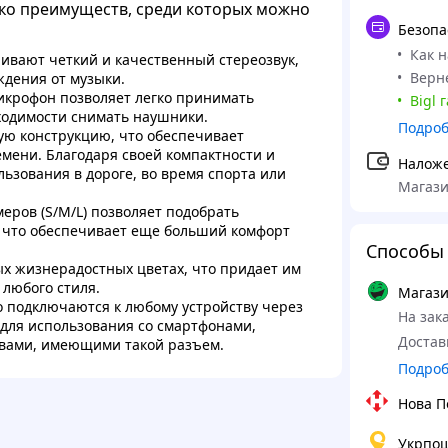
ко преимуществ, среди которых можно
Безопа
Как 
чивают четкий и качественный стереозвук,
Верне
ждения от музыки.
икрофон позволяет легко принимать
Bigl 
бходимости снимать наушники.
Подро
ю конструкцию, что обеспечивает
мени. Благодаря своей компактности и
Налож
льзования в дороге, во время спорта или
Магази
ров (S/M/L) позволяет подобрать
, что обеспечивает еще больший комфорт
Способы 
х жизнерадостных цветах, что придает им
 любого стиля.
Магази
 подключаются к любому устройству через
На зака
 для использования со смартфонами,
Достав
вами, имеющими такой разъем.
Подро
Нова П
Укрпо