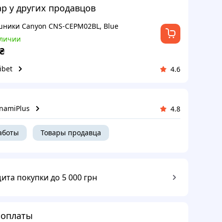
ар у других продавцов
ники Canyon CNS-CEPM02BL, Blue
аличии
₴
ibet
4.6
namiPlus
4.8
аботы
Товары продавца
ита покупки до 5 000 грн
 оплаты