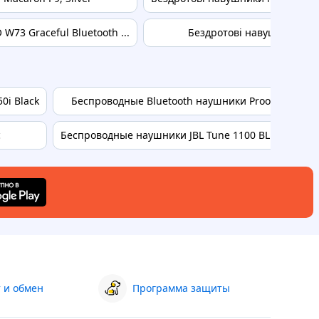
3 Graceful Bluetooth ...
Бездротові навушники TW
0i Black
Беспроводные Bluetooth наушники Proove 70's Lege
c
Беспроводные наушники JBL Tune 1100 BLUE TUNE11
 и обмен
Программа защиты