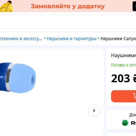
отехника и аксессуары
•
Наушники и гарнитуры
•
Наушники Canyon CNS-CEP
Наушники 
Готово к от
203
До