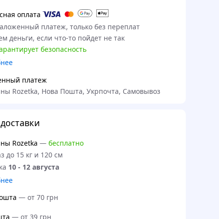
сная оплата
наложенный платеж, только без переплат
м деньги, если что-то пойдет не так
гарантирует безопасность
бнее
енный платеж
ны Rozetka, Нова Пошта, Укрпочта, Самовывоз
доставки
ны Rozetka
—
бесплатно
з до 15 кг и 120 см
ка
10 - 12 августа
бнее
ошта
—
от 70 грн
шта
—
от 39 грн