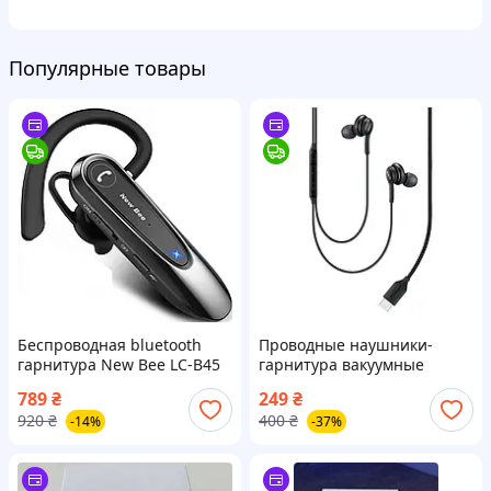
Популярные товары
Беспроводная bluetooth
Проводные наушники-
гарнитура New Bee LC-B45
гарнитура вакуумные
(озвучка на русском языке)
Samsung AKG EO-
789
₴
249
₴
IG100BBEGWW (Type-C)
920
₴
400
₴
-14%
-37%
(Чёрный)