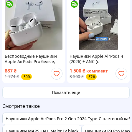
Беспроводные наушники
Наушники Apple AirPods 4
Apple AirPods Pro белые,
(2026) + ANC (с
Lux вкладыши Airpodspro
шумоподавлением) (iOS
887
₴
1 500
₴
комплект
для iPhone и андроида
18+26+) + Анімація
1 774
₴
3 500
₴
-50%
-57%
DFGCV
Показать еще
Смотрите также
Наушники Apple AirPods Pro 2 Gen 2024 Type-C плетеный каб
Наушники MARSHALL Major IV black
Наушники P9 Pro Mac