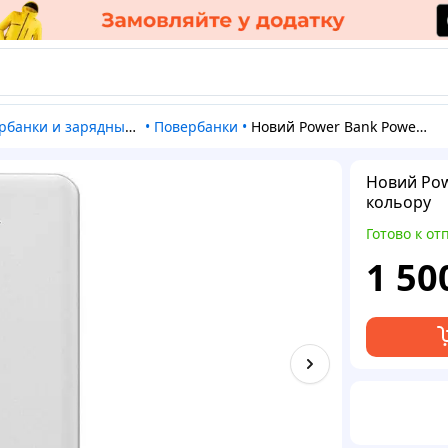
рбанки и зарядные станции
•
Повербанки
•
Новий Power Bank Power X K521 10000mAh White білого кольору
Новий Pow
кольору
Готово к от
1 50