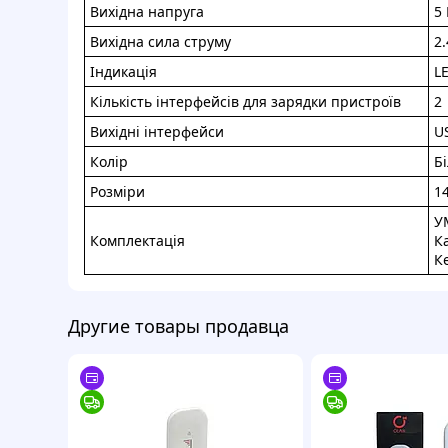
Вихідна напруга
5 
Вихідна сила струму
2.
Індикація
L
Кількість інтерфейсів для зарядки пристроїв
2
Вихідні інтерфейси
U
Колір
Б
Розміри
14
У
Комплектація
К
К
Другие товары продавца