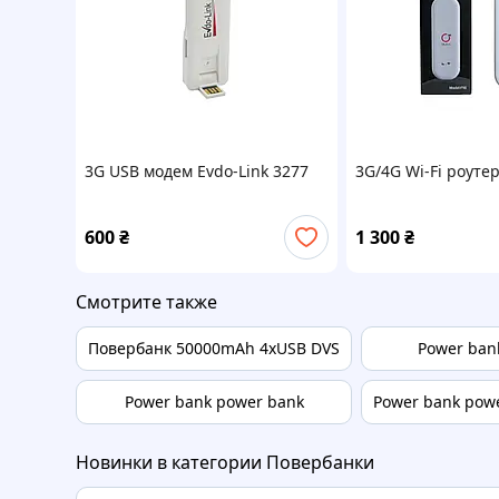
3G USB модем Evdo-Link 3277
3G/4G Wi-Fi роутер
600
₴
1 300
₴
Смотрите также
Повербанк 50000mAh 4xUSB DVS
Power ban
Power bank power bank
Power bank pow
Новинки в категории Повербанки