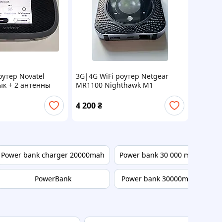
оутер Novatel
3G|4G WiFi роутер Netgear
ык + 2 антенны
MR1100 Nighthawk M1
4 200
₴
Power bank charger 20000mah
Power bank 30 000 mah
PowerBank
Power bank 30000mah
Po