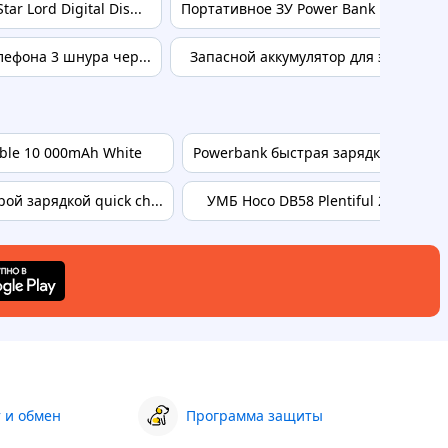
 Lord Digital Dis...
Портативное ЗУ Power Bank Hoco J160B
лефона 3 шнура чер...
Запасной аккумулятор для электрон
ible 10 000mAh White
Powerbank быстрая зарядка для смар
й зарядкой quick ch...
УМБ Hoco DB58 Plentiful 22.5W full
 и обмен
Программа защиты