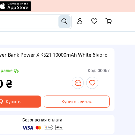
er Bank Power X K521 10000mAh White білого
правке
Код:
00067
0
₴
Купить
Купить сейчас
Безопасная оплата