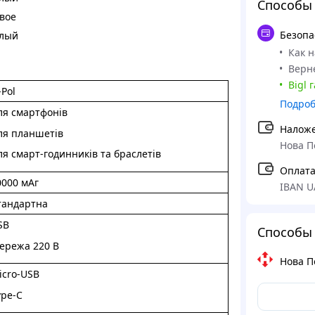
Способы
вое
Безопа
лый
Как 
Верне
Bigl 
-Pol
Подро
ля смартфонів
Налож
ля планшетів
Нова П
ля смарт-годинників та браслетів
Оплата
0000 мАг
IBAN U
тандартна
SB
Способы 
ережа 220 В
Нова П
icro-USB
ype-C