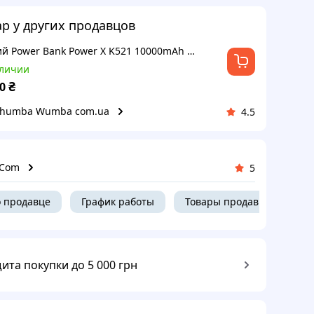
ар у других продавцов
Новий Power Bank Power X K521 10000mAh White білого кольору
аличии
₴
0
Chumba Wumba com.ua
4.5
eCom
5
 продавце
График работы
Товары продавца
ита покупки до 5 000 грн