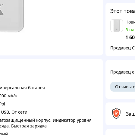
Этот тов
В н
1 60
Продавец 
Продавец 
Отзывы о
иверсальная батарея
000 мА/ч
Pol
 USB
,
От сети
Защ
агозащищенный корпус
,
Индикатор уровня
ряда
,
Быстрая зарядка
лый