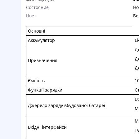
Состояние
Но
Цвет
Бе
Основні
Аккумулятор
Li
Д
Д
Призначення
Д
Ємність
1
Функції зарядки
С
U
Джерело заряду вбудованої батареї
М
M
Вхідні інтерфейси
T