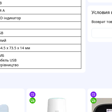
В
4 A
Условия 
ED індикатор
Возврат то
SB
ілий
4.5 x 73.5 x 14 мм
МБ
абель USB
ерівництво