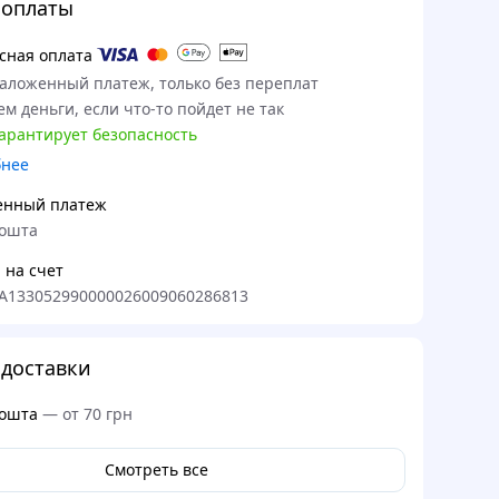
 оплаты
сная оплата
наложенный платеж, только без переплат
м деньги, если что-то пойдет не так
гарантирует безопасность
бнее
енный платеж
ошта
 на счет
A133052990000026009060286813
доставки
ошта
—
от 70 грн
Смотреть все