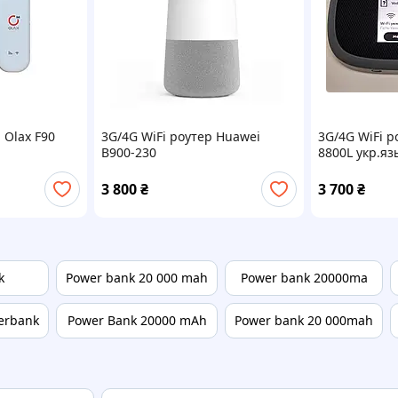
 Olax F90
3G/4G WiFi роутер Huawei
3G/4G WiFi р
B900-230
8800L укр.яз
3 800
₴
3 700
₴
k
Power bank 20 000 mah
Power bank 20000ma
erbank
Power Bank 20000 mAh
Power bank 20 000mah