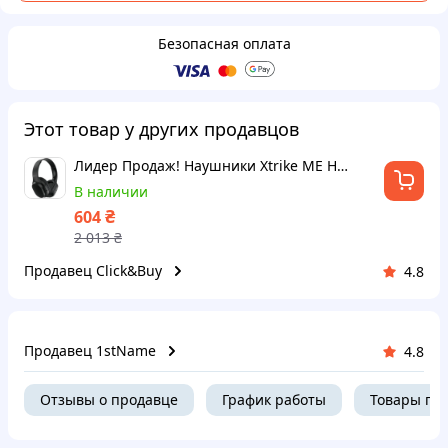
Безопасная оплата
Этот товар у других продавцов
Лидер Продаж! Наушники Xtrike ME HD-214BK Wireless Black (HD-214BK) - КлікБай
В наличии
₴
604
2 013
₴
Продавец Click&Buy
4.8
Продавец 1stName
4.8
Отзывы о продавце
График работы
Товары пр