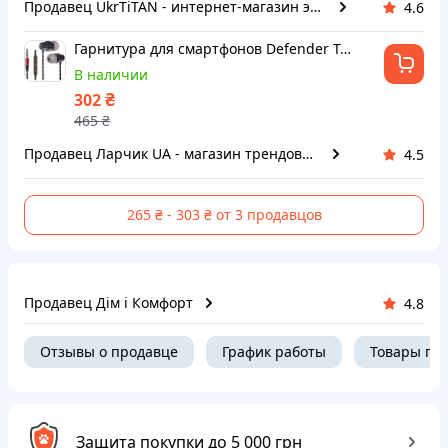
Продавец UkrTiTAN - интернет-магазин электроники и компьютерной техники
4.6
Гарнитура для смартфонов Defender Tanto черно-серая, кабель 1.2 м
В наличии
₴
302
465
₴
Продавец Ларчик UA - магазин трендовых товаров
4.5
265 ₴ - 303 ₴ от 3 продавцов
Продавец Дім і Комфорт
4.8
Отзывы о продавце
График работы
Товары пр
Защита покупки до 5 000 грн