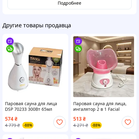
Подробнее
Другие товары продавца
Паровая сауна для лица
Паровая сауна для лица,
DSP 70233 300Вт 65мл
ингалятор 2 в 1 Facial
Белый Хіт продажу!
Steamer Shuqin SQ-016
574
₴
513
₴
Розовый Хіт продажу!
4 779
₴
4 271
₴
-88%
-88%