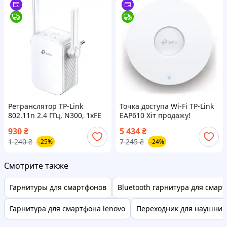
Ретранслятор TP-Link
Точка доступа Wi-Fi TP-Link
802.11n 2.4 ГГц, N300, 1хFE
EAP610 Хіт продажу!
LAN (TL-WA855RE) Хіт
930
₴
5 434
₴
продажу!
1 240
₴
7 245
₴
-25%
-24%
Смотрите также
Гарнитуры для смартфонов
Bluetooth гарнитура для смар
Гарнитура для смартфона lenovo
Переходник для наушнико