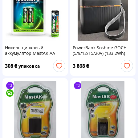
Никель-цинковый
PowerBank Soshine GOCH
аккумулятор MastAK AA
(5/9/12/15/20V) (133.2Wh)
2500mWh 1.6v 1500mAh
(2шт)
308
₴
3 868
₴
упаковка