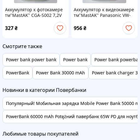
Аккумулятор к фотокамере
Аккумулятор к видеокамере
тм"MastAK" CGA-S002 7,2V
тм"MastAK" Panasonic VW-
600mAh
VBK360S 3,7V 3,4Ah Li-ion
327
₴
956
₴
Смотрите также
Power bank power bank
Power bank
Power bank powerba
PowerBank
Power Bank 30000 mAh
Power bank charger 
Новинки в категории Повербанки
Популярный! Мобильная зарядка Mobile Power Bank 50000 mA
PowerBank 60000 mAh Potężний павербанк 65W PD для ноутбук
Любимые товары покупателей