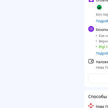
Оплати
Без пер
Подро
Безопа
Как 
Верне
Bigl 
Подро
Налож
Нова П
Способы 
Нова П