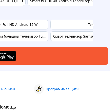
м 4K UHD QLED
Smart tv UHD 4K Android Телевизор Samsung 42
Full HD Android 15 Wi...
Телевизор 2
 большой телевизор Fu...
Смарт телевизор Samsung 45 UHD
 и обмен
Программа защиты
Помощь