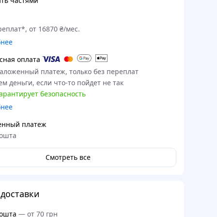
ть частями
еплат*, от 16870 ₴/мес.
бнее
сная оплата
наложенный платеж, только без переплат
м деньги, если что-то пойдет не так
гарантирует безопасность
бнее
енный платеж
ошта
Смотреть все
доставки
ошта
—
от 70 грн