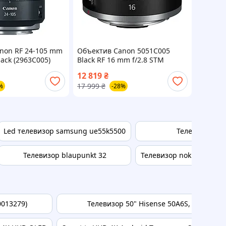
non RF 24-105 mm
Объектив Canon 5051C005
lack (2963C005)
Black RF 16 mm f/2.8 STM
12 819
₴
17 999
₴
%
-28%
Led телевизор samsung ue55k5500
Телевизор lg 
Телевизор blaupunkt 32
Телевизор nokia smart t
0013279)
Телевизор 50" Hisense 50A6S, Black/Gre