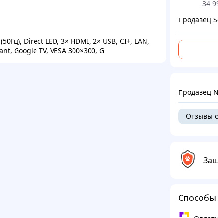
34 9
Продавец S
(50Гц), Direct LED, 3× HDMI, 2× USB, CI+, LAN,
ant, Google TV, VESA 300×300, G
Продавец N
Отзывы о
Защ
Способы