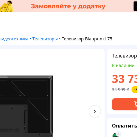
и видеотехника
•
Телевизоры
•
Телевизор Blaupunkt 75UGC5500S 75 дюймов
Телевизор
В наличии
33 7
34 999
₴
-
Оплатить
2