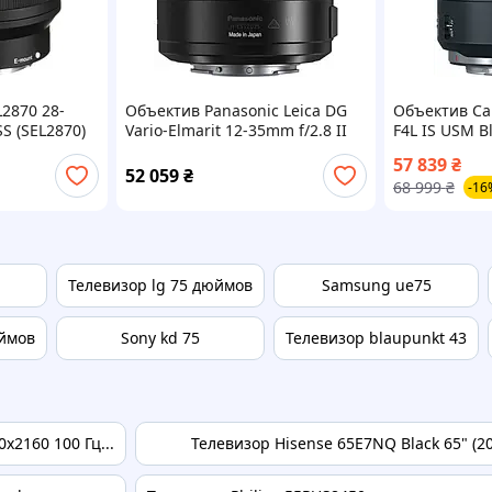
2870 28-
Объектив Panasonic Leica DG
Объектив Ca
SS (SEL2870)
Vario-Elmarit 12-35mm f/2.8 II
F4L IS USM B
ASPH. POWER OIS Black (H-
57 839
₴
ES12035E)
52 059
₴
68 999
₴
-16
Телевизор lg 75 дюймов
Samsung ue75
юймов
Sony kd 75
Телевизор blaupunkt 43
2160 100 Гц...
Телевизор Hisense 65E7NQ Black 65" (2