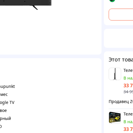
Этот тов
Теле
В н
33 
aupunkt
34 9
 мес
ogle TV
вое
Теле
рный
В н
D
33 