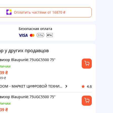
Оплатить частями от 16870 ₴
Безопасная оплата
ар у других продавцов
визор Blaupunkt 75UGC5500 75"
аличии
₴
739
99
₴
Продавец ZOOM - МАРКЕТ ЦИФРОВОЙ ТЕХНИКИ
4.6
визор Blaupunkt 75UGC5500 75"
аличии
₴
739