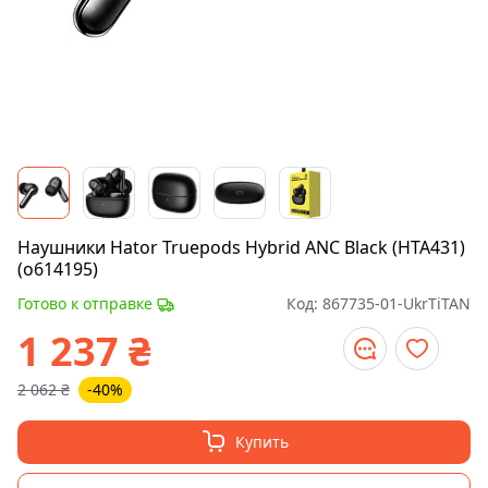
Наушники Hator Truepods Hybrid ANC Black (HTA431)
(o614195)
Готово к отправке
Код:
867735-01-UkrTiTAN
1 237
₴
2 062
₴
-40%
Купить