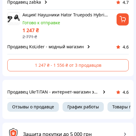
Продавец zabka
4.7
Акция! Наушники Hator Truepods Hybrid ANC Black (HTA431) - По лучшей цене!
Готово к отправке
₴
1 247
2 771
₴
Продавец KoLider - модный магазин
4.6
1 247 ₴ - 1 556 ₴ от 3 продавцов
Продавец UkrTiTAN - интернет-магазин электроники и компьютерной техники
4.6
Отзывы о продавце
График работы
Товары пр
Защита покупки до 5 000 грн