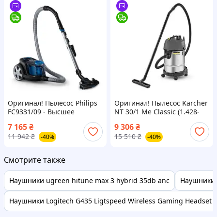
Оригинал! Пылесос Philips
Оригинал! Пылесос Karcher
FC9331/09 - Высшее
NT 30/1 Me Classic (1.428-
качество!
568.0) - Высшее качество!
7 165
₴
9 306
₴
11 942
₴
15 510
₴
-40%
-40%
Смотрите также
Наушники ugreen hitune max 3 hybrid 35db anc
Наушники
Наушники Logitech G435 Ligtspeed Wireless Gaming Headset 