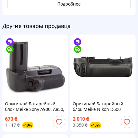
Подробнее
Другие товары продавца
Оригинал! Батарейный
Оригинал! Батарейный
блок Meike Sony A900, A850,
блок Meike Nikon D600
A800 (VG-C50AM)
(Nikon MB-D14)
670
₴
2 010
₴
(DV00BG0031) - Высшее
(DV00BG0035) - Высшее
1 117
₴
3 350
₴
-40%
-40%
качество!
качество!