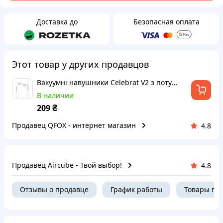
Доставка до
Безопасная оплата
Этот товар у других продавцов
Вакуумні навушники Celebrat V2 з потужними басами і мікрофоном 3,5 мм
В наличии
₴
209
Продавец QFOX - интернет магазин
4.8
Продавец Aircube - Твой выбор!
4.8
Отзывы о продавце
График работы
Товары пр