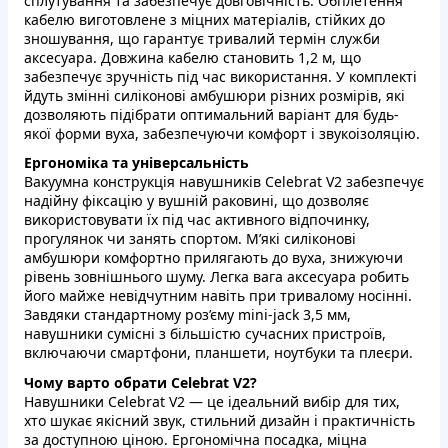
сплутування та забезпечує довговічність. Обплетення
кабелю виготовлене з міцних матеріалів, стійких до
зношування, що гарантує тривалий термін служби
аксесуара. Довжина кабелю становить 1,2 м, що
забезпечує зручність під час використання. У комплекті
йдуть змінні силіконові амбушюри різних розмірів, які
дозволяють підібрати оптимальний варіант для будь-
якої форми вуха, забезпечуючи комфорт і звукоізоляцію.
Ергономіка та універсальність
Вакуумна конструкція навушників Celebrat V2 забезпечує
надійну фіксацію у вушній раковині, що дозволяє
використовувати їх під час активного відпочинку,
прогулянок чи занять спортом. М’які силіконові
амбушюри комфортно прилягають до вуха, знижуючи
рівень зовнішнього шуму. Легка вага аксесуара робить
його майже невідчутним навіть при тривалому носінні.
Завдяки стандартному роз’єму mini-jack 3,5 мм,
навушники сумісні з більшістю сучасних пристроїв,
включаючи смартфони, планшети, ноутбуки та плеєри.
Чому варто обрати Celebrat V2?
Навушники Celebrat V2 — це ідеальний вибір для тих,
хто шукає якісний звук, стильний дизайн і практичність
за доступною ціною. Ергономічна посадка, міцна