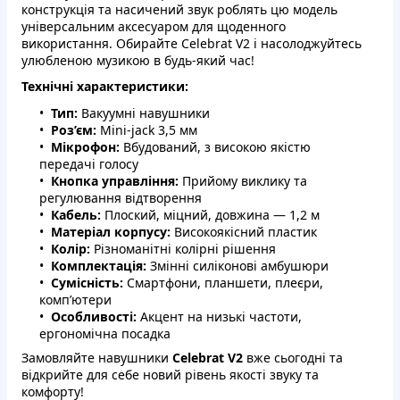
конструкція та насичений звук роблять цю модель
універсальним аксесуаром для щоденного
використання. Обирайте Celebrat V2 і насолоджуйтесь
улюбленою музикою в будь-який час!
Технічні характеристики:
Тип:
Вакуумні навушники
Роз’єм:
Mini-jack 3,5 мм
Мікрофон:
Вбудований, з високою якістю
передачі голосу
Кнопка управління:
Прийому виклику та
регулювання відтворення
Кабель:
Плоский, міцний, довжина — 1,2 м
Матеріал корпусу:
Високоякісний пластик
Колір:
Різноманітні колірні рішення
Комплектація:
Змінні силіконові амбушюри
Сумісність:
Смартфони, планшети, плеєри,
комп’ютери
Особливості:
Акцент на низькі частоти,
ергономічна посадка
Замовляйте навушники
Celebrat V2
вже сьогодні та
відкрийте для себе новий рівень якості звуку та
комфорту!