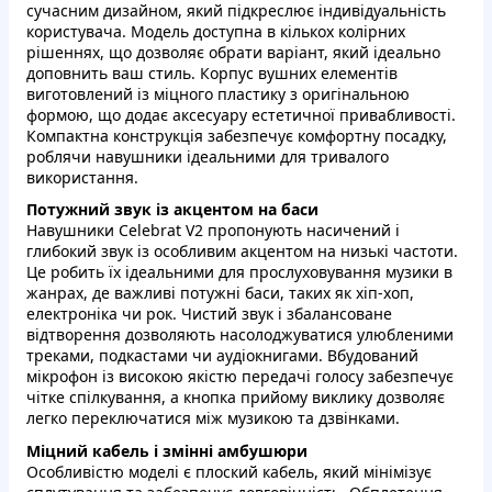
сучасним дизайном, який підкреслює індивідуальність
користувача. Модель доступна в кількох колірних
рішеннях, що дозволяє обрати варіант, який ідеально
доповнить ваш стиль. Корпус вушних елементів
виготовлений із міцного пластику з оригінальною
формою, що додає аксесуару естетичної привабливості.
Компактна конструкція забезпечує комфортну посадку,
роблячи навушники ідеальними для тривалого
використання.
Потужний звук із акцентом на баси
Навушники Celebrat V2 пропонують насичений і
глибокий звук із особливим акцентом на низькі частоти.
Це робить їх ідеальними для прослуховування музики в
жанрах, де важливі потужні баси, таких як хіп-хоп,
електроніка чи рок. Чистий звук і збалансоване
відтворення дозволяють насолоджуватися улюбленими
треками, подкастами чи аудіокнигами. Вбудований
мікрофон із високою якістю передачі голосу забезпечує
чітке спілкування, а кнопка прийому виклику дозволяє
легко переключатися між музикою та дзвінками.
Міцний кабель і змінні амбушюри
Особливістю моделі є плоский кабель, який мінімізує