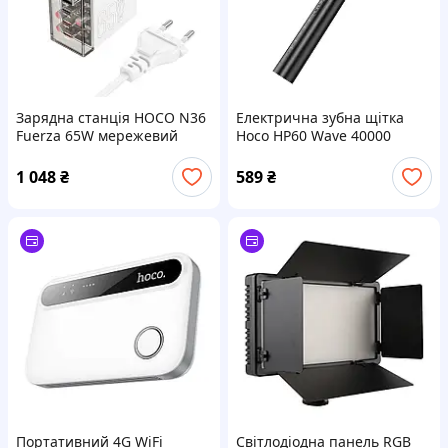
Зарядна станція HOCO N36
Електрична зубна щітка
Fuerza 65W мережевий
Hoco HP60 Wave 40000
адаптер 6 портів 3Type-
вібрацій 5 режимів
C+3USB-A PD/QC для
водонепроникна IPX7
1 048
₴
589
₴
гаджетів
акумуляторна
Портативний 4G WiFi
Світлодіодна панель RGB