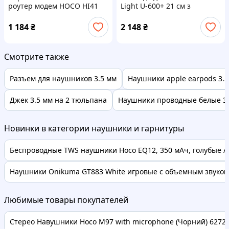
роутер модем HOCO HI41
Light U-600+ 21 см з
Wi-Fi 6 мобільний хотспот
акумулятором для фото та
Micro-SIM до 10 пристроїв
відеозйомки
1 184
₴
2 148
₴
акумулятор
Смотрите также
Разъем для наушников 3.5 мм
Наушники apple earpods 3.
Джек 3.5 мм на 2 тюльпана
Наушники проводные белые 3
Новинки в категории наушники и гарнитуры
Беспроводные TWS наушники Hoco EQ12, 350 мАч, голубые / В
Наушники Onikuma GT883 White игровые с объемным звуком 7
Любимые товары покупателей
Стерео Навушники Hoco M97 with microphone (Чорний) 62728 