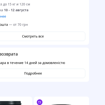
з до 15 кг и 120 см
ка
10 - 12 августа
бнее
ошта
—
от 70 грн
Смотреть все
возврата
вара в течение
14 дней
за домовленістю
Подробнее