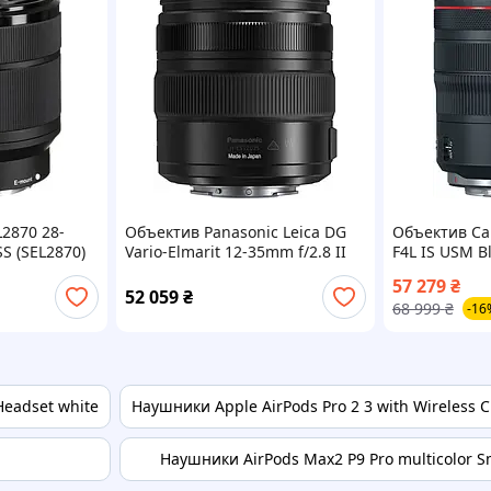
2870 28-
Объектив Panasonic Leica DG
Объектив Ca
SS (SEL2870)
Vario-Elmarit 12-35mm f/2.8 II
F4L IS USM B
ASPH. POWER OIS Black (H-
57 279
₴
ES12035E)
52 059
₴
68 999
₴
-16
Headset white
Наушники Apple AirPods Pro 2 3 with Wireless 
Наушники AirPods Max2 P9 Pro multicolor S