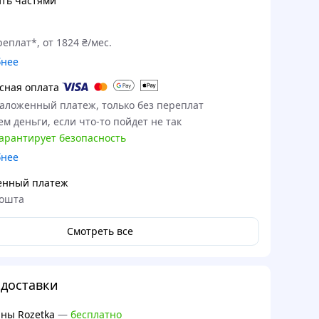
ть частями
еплат*, от 1824 ₴/мес.
бнее
сная оплата
наложенный платеж, только без переплат
м деньги, если что-то пойдет не так
гарантирует безопасность
бнее
енный платеж
ошта
Смотреть все
доставки
ны Rozetka
—
бесплатно