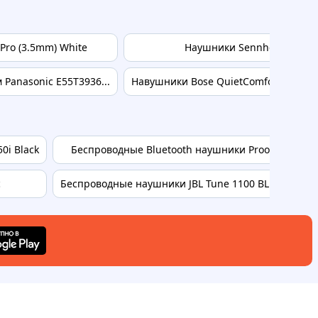
ro (3.5mm) White
Наушники Sennheiser CX 80 
Panasonic E55T3936...
Навушники Bose QuietComfort Earbuds 
0i Black
Беспроводные Bluetooth наушники Proove 70's Lege
c
Беспроводные наушники JBL Tune 1100 BLUE TUNE11