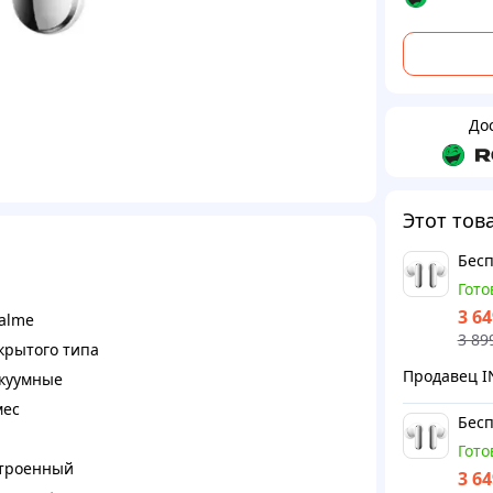
До
Этот тов
Гото
3 64
alme
3 89
крытого типа
куумные
мес
Гото
троенный
3 64