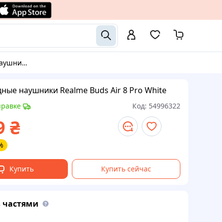
Air 8 Pro White
ные наушники Realme Buds Air 8 Pro White
правке
Код:
54996322
9
₴
%
Купить
Купить сейчас
 частями