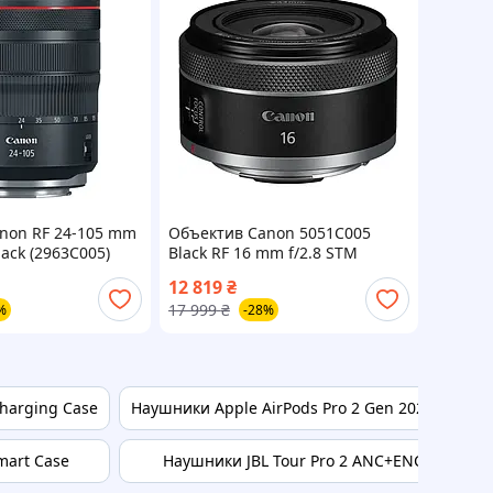
non RF 24-105 mm
Объектив Canon 5051C005
lack (2963C005)
Black RF 16 mm f/2.8 STM
12 819
₴
17 999
₴
%
-28%
Charging Case
Наушники Apple AirPods Pro 2 Gen 2024 Type-
mart Case
Наушники JBL Tour Pro 2 ANC+ENC с сенсо