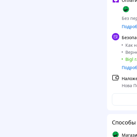
Оплати
Без пер
Подро
Безопа
Как 
Верне
Bigl 
Подро
Налож
Нова П
Способы 
Магази