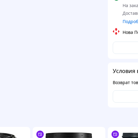
На зака
Достав
Подро
Нова П
Условия 
Возврат то