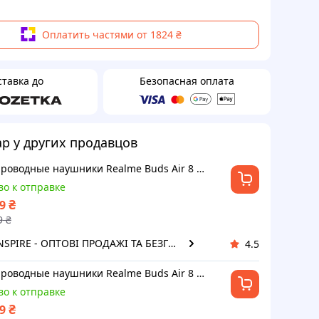
Оплатить частями от 1824 ₴
ставка до
Безопасная оплата
ар у других продавцов
Беспроводные наушники Realme Buds Air 8 Pro White
во к отправке
₴
9
9
₴
Продавец INSPIRE - ОПТОВІ ПРОДАЖІ ТА БЕЗГОТІВКА ДЛЯ БІЗНЕСУ
4.5
Беспроводные наушники Realme Buds Air 8 Pro White
во к отправке
₴
9