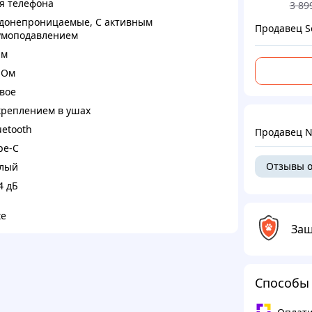
я телефона
3 89
донепроницаемые
,
С активным
Продавец S
моподавлением
 м
 Ом
вое
креплением в ушах
uetooth
Продавец N
pe-C
Отзывы о
лый
4 дБ
te
Защ
Способы