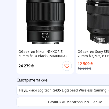
Объектив Nikon NIKKOR Z
Объектив Sony SEL
50mm f/1.4 Black (JMA004DA)
70mm f/3, 5-5, 6 O
12 509
₴
24 279
₴
12 599
₴
Смотрите также
Наушники Logitech G435 Ligtspeed Wireless Gaming 
Наушники Macaroon PRO Белые