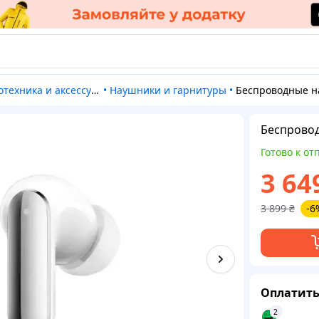
отехника и аксессуары
•
Наушники и гарнитуры
•
Беспроводные наушники Realme Buds 
Беспровод
Готово к от
3 64
3 899
₴
-6
Оплатить
2