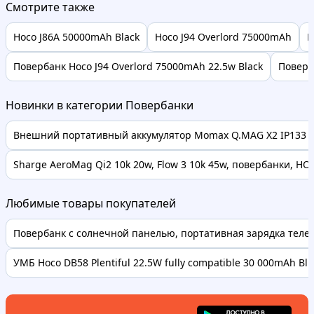
Смотрите также
Hoco J86A 50000mAh Black
Hoco J94 Overlord 75000mAh
H
Повербанк Hoco J94 Overlord 75000mAh 22.5w Black
Поверб
Новинки в категории Повербанки
Внешний портативный аккумулятор Momax Q.MAG X2 IP133 2
Sharge AeroMag Qi2 10k 20w, Flow 3 10k 45w, повербанки, НОВ
Любимые товары покупателей
Повербанк с солнечной панелью, портативная зарядка телефо
УМБ Hoco DB58 Plentiful 22.5W fully compatible 30 000mAh Bl..