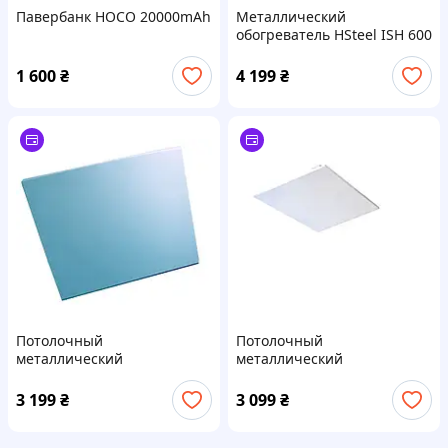
Павербанк HOCO 20000mAh
Металлический
обогреватель HSteel ISH 600
W Premium
1 600
₴
4 199
₴
Потолочный
Потолочный
металлический
металлический
обогреватели HSteel ISHC
обогреватели HSteel ISHC
6060 R
6060 W
3 199
₴
3 099
₴