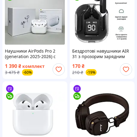
Наушники AirPods Pro 2
Бездротові навушники AIR
(generation 2025-2026) с
31 з прозорим зарядним
шумоподавлением ANC
кейсом, вакуумні bluetooth
1 390
₴
170
₴
комплект
беспроводные аирподс про
5.3, колір чорний
3 475
₴
210
₴
-60%
-19%
2 кабель Type-C Lightning +
чехол