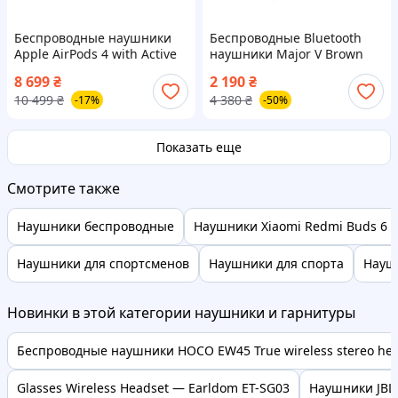
Беспроводные наушники
Беспроводные Bluetooth
Apple AirPods 4 with Active
наушники Major V Brown
Noise Cancellation White
8 699
₴
2 190
₴
(MXP93)
10 499
₴
4 380
₴
-17%
-50%
Показать еще
Смотрите также
Наушники беспроводные
Наушники Xiaomi Redmi Buds 6 P
Наушники для спортсменов
Наушники для спорта
Науш
Новинки в этой категории наушники и гарнитуры
Беспроводные наушники HOCO EW45 True wireless stereo head
Glasses Wireless Headset — Earldom ET-SG03
Наушники JBL 