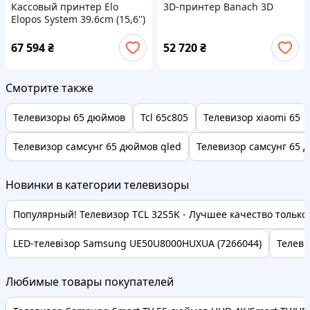
Кассовый принтер Elo
3D-принтер Banach 3D
Elopos System 39.6cm (15,6'')
Projected Capacitive Ssd
(E440439)
67 594
₴
52 720
₴
Смотрите также
Телевизоры 65 дюймов
Tcl 65c805
Телевизор xiaomi 65
Телевизор самсунг 65 дюймов qled
Телевизор самсунг 65 
Новинки в категории телевизоры
Популярный! Телевизор TCL 32S5K - Лучшее качество только н
LED-телевізор Samsung UE50U8000HUXUA (7266044)
Телеви
Любимые товары покупателей