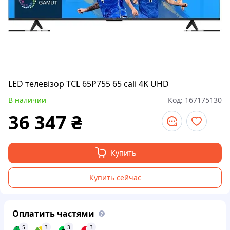
LED телевізор TCL 65P755 65 cali 4K UHD
В наличии
Код:
167175130
36 347
₴
Купить
Купить сейчас
Оплатить частями
5
3
3
3