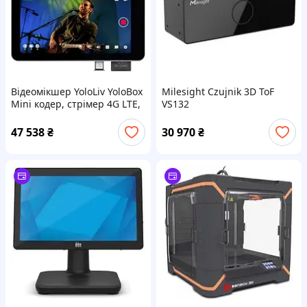
Відеомікшер YoloLiv YoloBox
Milesight Czujnik 3D ToF
Mini кодер, стрімер 4G LTE,
VS132
стрім студія, Монитор,
рекордер
47 538
₴
30 970
₴