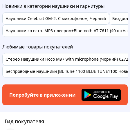
Новинки в категории наушники и гарнитуры
Наушники Celebrat GM-2, С микрофоном, Черный
Бездрот
Наушники со встр. MP3 плеером+Bluetooth AT-7611 (40 шт/ящ
Любимые товары покупателей
Стерео Навушники Hoco M97 with microphone (Чорний) 62728 
Беспроводные наушники JBL Tune 1100 BLUE TUNE1100 Новые
Попробуйте в приложении
Гид покупателя