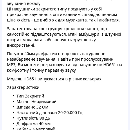
звучання вокалу
Ці навушники закритого типу поєднують у собі
прекрасне звучання з оптимальним співвідношенням
ціна /якість - це вибір як для музиканта, так і любителя.
Запатентована конструкція кріплення чашок, що
самостійно підлаштовуються, м'які амбушури із штучної
шкіри і мала вага забезпечують зручність у
використанні.
Потужні 40мм діафрагми створюють натуральне
незабарвлене звучання. Навіть при прослуховуванні
MP3, Ви можете розраховувати від навушників HD651 на
комфортну і точну передачу звуку.
Модель HD651 випускається в різних кольорах.
Характеристики
Тип Закритий
Магніт Неодимовий
Імпеданс 32 Ом
Частотний діапазон 20-20,000 Гц
Чутливість 98 дБ
Діафрагма 40 мм
Кабель 2-метровий