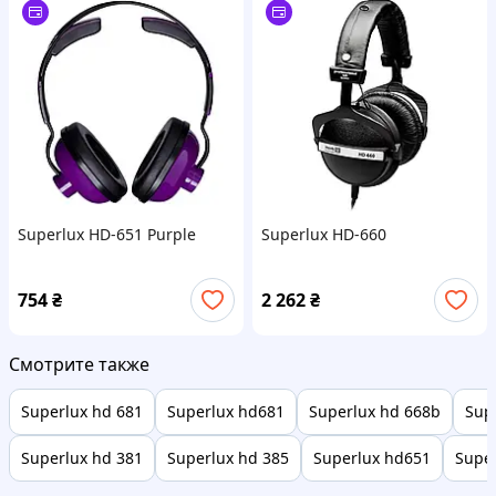
Superlux HD-651 Purple
Superlux HD-660
754
₴
2 262
₴
Смотрите также
Superlux hd 681
Superlux hd681
Superlux hd 668b
Sup
Superlux hd 381
Superlux hd 385
Superlux hd651
Super