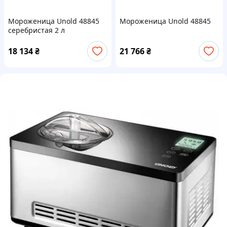
Мороженица Unold 48845
Мороженица Unold 48845
серебристая 2 л
автоматическая
18 134
₴
21 766
₴