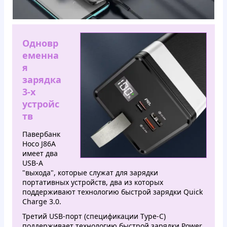
Одновр
еменна
я
зарядка
3-х
устройс
тв
Павербанк
Hoco J86A
имеет два
USB-A
"выхода", которые служат для зарядки
портативных устройств, два из которых
поддерживают технологию быстрой зарядки Quick
Charge 3.0.
Третий USB-порт (спецификации Type-C)
поддерживает технологию быстрой зарядки Power