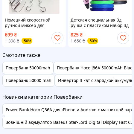
Немецкий скоростной
Детская специальная 3д
ручной миксер для
ручка с пластиком набор 3д
взбивания блендер смузи
пластика 20 цветов нить
699
₴
825
₴
домашний для
пластиковая прочная 100
1 398
₴
1 650
₴
-50%
-50%
приготовления соусов RZV
метров RZV
Смотрите также
Повербанк 50000mah
Повербанк Hoco J86A 50000mAh Black 
Повербанк 50000 mah
Инвертор 3 квт с зарядкой аккумул
Новинки в категории Повербанки
Power Bank Hoco Q36A для iPhone и Android с магнитной заряд
Зовнішній акумулятор Baseus Star-Lord Digital Display Fast C..