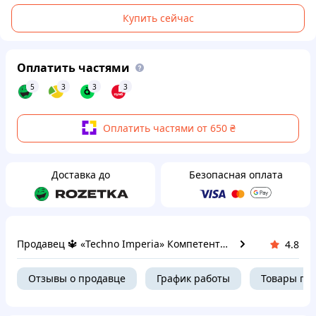
Купить сейчас
Оплатить частями
5
3
3
3
Оплатить частями от 650 ₴
Доставка до
Безопасная оплата
Продавец 🔱 «Techno Imperia» Компетентность! Качество товара! Быстрая отправка! ✅
4.8
Отзывы о продавце
График работы
Товары пр