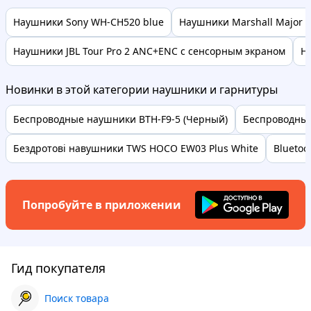
Наушники Sony WH-CH520 blue
Наушники Marshall Major 
Наушники JBL Tour Pro 2 ANC+ENC с сенсорным экраном
На
Новинки в этой категории наушники и гарнитуры
Беспроводные наушники BTH-F9-5 (Черный)
Беспроводные
Бездротові навушники TWS HOCO EW03 Plus White
Bluetoo
Попробуйте в приложении
Гид покупателя
Поиск товара