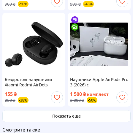
900
₴
599
₴
-50%
-43%
Бездротові навушники
Наушники Apple AirPods Pro
Xiaomi Redmi AirDots
3 (2026) с
Bluetooth 5.0
шумоподавлением ANC и
155
₴
1 500
₴
комплект
кабелем Type-C – последнее
250
₴
3 000
₴
-38%
-50%
поколение с новым
дизайном
Показать еще
Смотрите также