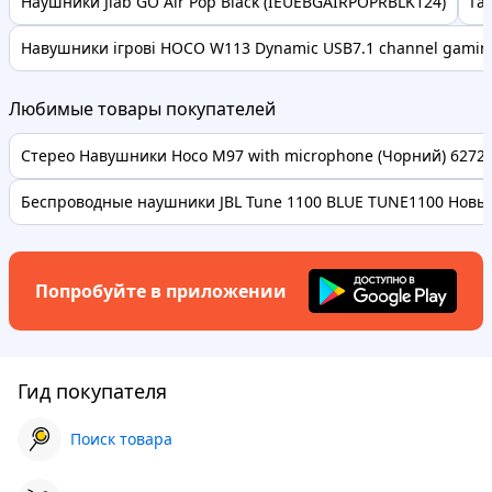
Наушники Jlab GO Air Pop Black (IEUEBGAIRPOPRBLK124)
Га
Навушники ігрові HOCO W113 Dynamic USB7.1 channel gaming
Любимые товары покупателей
Стерео Навушники Hoco M97 with microphone (Чорний) 62728 
Беспроводные наушники JBL Tune 1100 BLUE TUNE1100 Новые
Попробуйте в приложении
Гид покупателя
Поиск товара