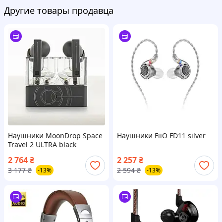
Другие товары продавца
Наушники MoonDrop Space
Наушники FiiO FD11 silver
Travel 2 ULTRA black
2 764
₴
2 257
₴
3 177
₴
2 594
₴
-13%
-13%