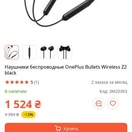
Наушники беспроводные OnePlus Bullets Wireless Z2
black
5
(
1
)
2 заказа за месяц
В наличии
Код:
ЗМ20363
1 524
₴
1 751
₴
-13%
Купить