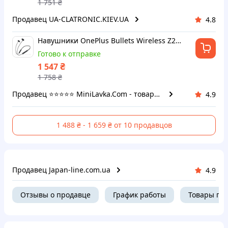
1 751
₴
Продавец UA-CLATRONIC.KIEV.UA
4.8
Навушники OnePlus Bullets Wireless Z2 black - MiniLavka
Готово к отправке
₴
1 547
1 758
₴
Продавец ⭐️⭐️⭐️⭐️⭐️ MiniLavka.Com - товары для дома!
4.9
1 488 ₴ - 1 659 ₴ от 10 продавцов
Продавец Japan-line.com.ua
4.9
Отзывы о продавце
График работы
Товары пр