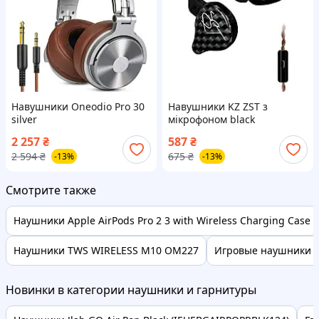
Навушники Oneodio Pro 30
Навушники KZ ZST з
silver
мікрофоном black
2 257
₴
587
₴
2 594
₴
675
₴
-13%
-13%
Смотрите также
Наушники Apple AirPods Pro 2 3 with Wireless Charging Case
Наушники TWS WIRELESS M10 OM227
Игровые наушники Lo
Новинки в категории наушники и гарнитуры