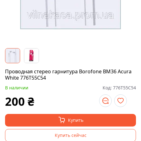
Проводная стерео гарнитура Borofone BM36 Acura
White 776T55C54
В наличии
Код:
776T55C54
200
₴
Купить
Купить сейчас