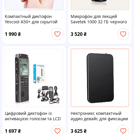
Компактный диктофон
Микрофон для лекций
Yescool A50+ для скрытой
Savetek 1000 32 ГБ черного
записи, 143C9M094
цвета, 1CB5366M63
1 990
₴
3 520
₴
Цифровий диктофон із
Нектроникс компактный
активацією голосом та LCD
аудио девайс для фиксации
екраном Doitop T60 16 Гб
встреч, 756CK65K10
пам'яті (100322) T14390A83
1 697
₴
3 625
₴