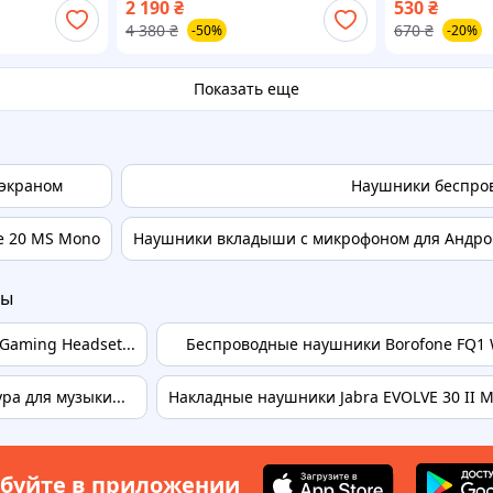
2 190
₴
530
₴
Bluetooth 69
4 380
₴
670
₴
-50%
-20%
Показать еще
 экраном
Наушники беспро
e 20 MS Mono
Наушники вкладыши с микрофоном для Андро
ры
aming Headset...
Беспроводные наушники Borofone FQ1 
ра для музыки...
Накладные наушники Jabra EVOLVE 30 II 
буйте в приложении