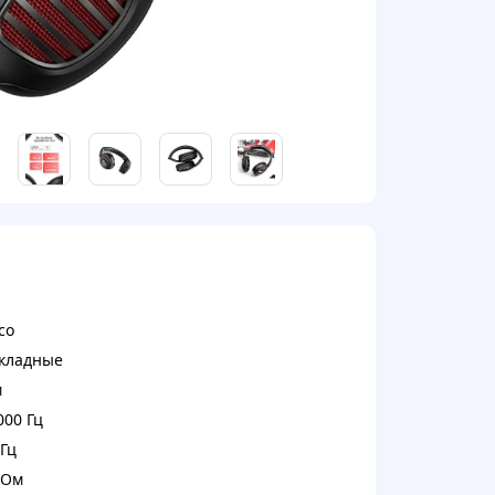
co
кладные
м
000 Гц
 Гц
 Ом