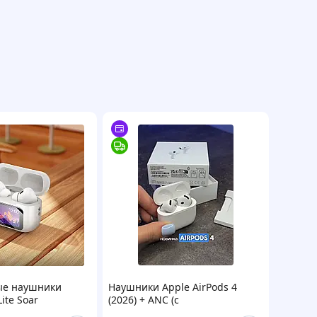
ые наушники
Наушники Apple AirPods 4
ite Soar
(2026) + ANC (с
ED дисплей
шумоподавлением) (iOS