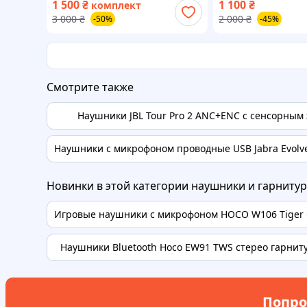
1 500
₴
1 100
₴
комплект
поколение с новым дизайном
3 000
₴
2 000
₴
-50%
-45%
Смотрите также
Наушники JBL Tour Pro 2 ANC+ENC с сенсорным
Наушники с микрофоном проводные USB Jabra Evolv
Новинки в этой категории наушники и гарниту
Игровые наушники с микрофоном HOCO W106 Tiger G
Наушники Bluetooth Hoco EW91 TWS стерео гарниту
Попро