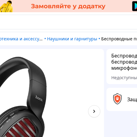
отехника и аксессуары
•
Наушники и гарнитуры
•
Беспроводные пк наушники, Хорошие наушники беспроводные для пк Hoco, Наушники дл
Беспровод
беспровод
микрофоно
Недоступн
Защ