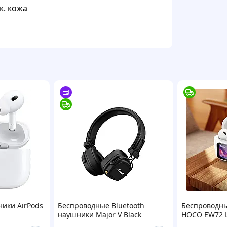
к. кожа
ники AirPods
Беспроводные Bluetooth
Беспроводн
наушники Major V Black
HOCO EW72 L
м
сенсорный L