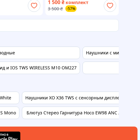
1 500
₴
комплект
42007651004
18+26+) + Анімація
3 500
₴
-57%
водные
Наушники с микрофоном
ид и IOS TWS WIRELESS M10 OM227
Н
White
Наушники XO X36 TWS с сенсорным дисплеем Белый
MS Mono
Блютуз Стерео Гарнитура Hoco EW98 ANC AI translati