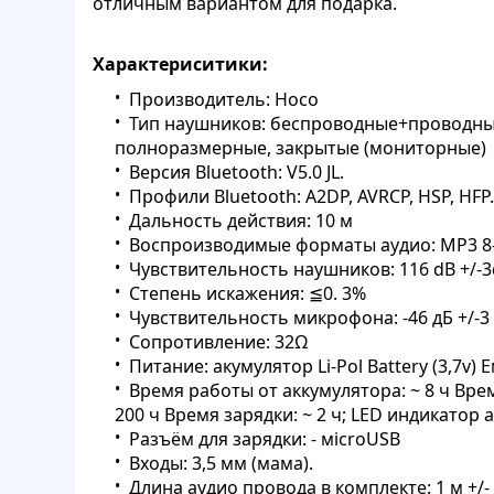
отличным вариантом для подарка.
Характериситики:
Производитель: Hoco
Тип наушников: беспроводные+проводные
полноразмерные, закрытые (мониторные)
Версия Bluetooth: V5.0 JL.
Профили Bluetooth: A2DP, AVRCP, HSP, HFP.
Дальность действия: 10 м
Воспроизводимые форматы аудио: MP3 8-
Чувствительность наушников: 116 dB +/-
Степень искажения: ≦0. 3%
Чувствительность микрофона: -46 дБ +/-3
Сопротивление: 32Ω
Питание: акумулятор Li-Pol Battery (3,7v)
Время работы от аккумулятора: ~ 8 ч Вре
200 ч Время зарядки: ~ 2 ч; LED индикатор 
Разъём для зарядки: - мicroUSB
Входы: 3,5 мм (мама).
Длина аудио провода в комплекте: 1 м +/- 