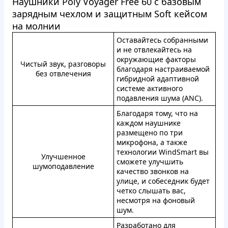
Наушники Poly Voyager Free 60 с базовым
зарядным чехлом и защитным Soft кейсом
на молнии
Оставайтесь собранными
и не отвлекайтесь на
окружающие факторы
Чистый звук, разговоры
благодаря настраиваемой
без отвлечения
гибридной адаптивной
системе активного
подавления шума (ANC).
Благодаря тому, что на
каждом наушнике
размещено по три
микрофона, а также
технологии WindSmart вы
Улучшенное
сможете улучшить
шумоподавление
качество звонков на
улице, и собеседник будет
четко слышать вас,
несмотря на фоновый
шум.
Разработано для