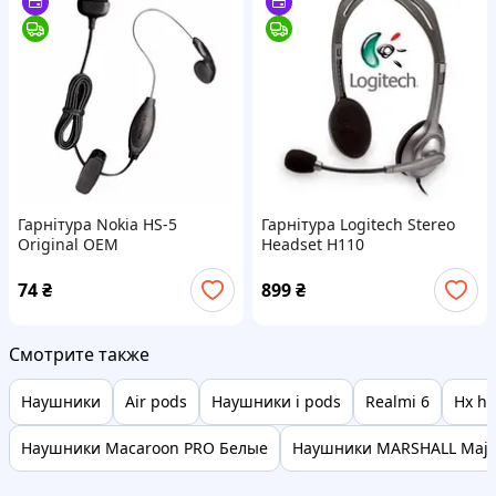
Гарнітура Nokia HS-5
Гарнітура Logitech Stereo
Original OEM
Headset H110
74
₴
899
₴
Смотрите также
Наушники
Air pods
Наушники i pods
Realmi 6
Hx hs
Наушники Macaroon PRO Белые
Наушники MARSHALL Major