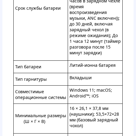
часов в зарядном чехле
(время
Срок службы батареи
воспроизведения
музыки, ANC включен));
до 30 дней, включая
зарядный чехол (в
режиме ожидания); До
1 часа 12 минут (таймер
разговора после 15
минут зарядки)
Литий-ионна батарея
Тип батареи
Вкладыши
Тип гарнитуры
Windows 11; macOS;
Совместимые
Android™; iOS
операционные системы
16 × 26,1 × 37,8 мм
(наушники); 53,5×72×28
Минимальные размеры
мм (базовый зарядный
(Ш × Г × В)
чохол)