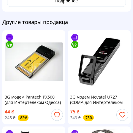
Подробнее
Другие товары продавца
3G модем Pantech PX500
3G модем Novatel U727
(для Интертелеком Одесса)
(CDMA для Интертелеком
NEW in Box
Одесса) НОВЫЙ (не GSM)
44
₴
75
₴
т.е. НЕ РАБОТАЕТ С
245
₴
349
₴
-82%
-78%
НАШИМИ ОПЕРАТОРАМИ