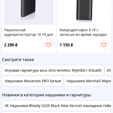
Переносной
Микродиктофон 8 Гб с
аудиорегистратор 16 Гб для
записью во время зарядки
бизнеса и интервью,
USB 8X8549C74
8703P082P
2 290
₴
1 150
₴
Смотрите также
Игровая гарнитура asus strix wireless 90yh00s1-b3ua00
Игр
Наушники Macaroon PRO Белые
Наушники Marshall Major 
Новинки в категории наушники и гарнитуры
VE Наушники Bloody G220 Black New Version накладные гейме