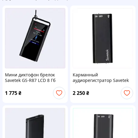
Мини диктофон брелок
Карманный
Savetek GS-R87 LCD 8 Гб
аудиорегистратор Savetek
Черный (101147-8),
для студентов и лекций,
XK90446B04
E75P66500A
1 775
₴
2 250
₴