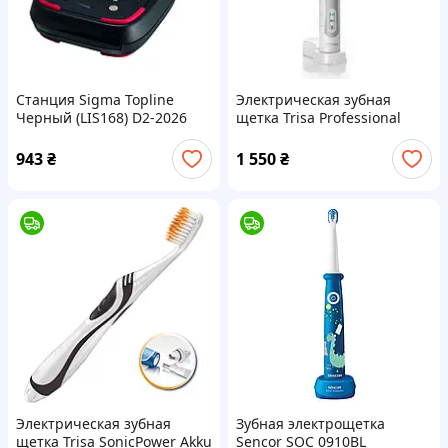
Станция Sigma Topline
Электрическая зубная
Черный (LIS168) D2-2026
щетка Trisa Professional
Sonic (4664.7010) D1-2026
943
₴
1 550
₴
Электрическая зубная
Зубная электрощетка
щетка Trisa SonicPower Akku
Sencor SOC 0910BL