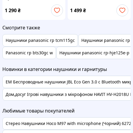
Pro 4667.4210 (4191) D1-
(6652456) D2-2026
2026
1 290
₴
1 499
₴
Смотрите также
Наушники panasonic rp tcm115gc
Наушники panasonic rp 
Panasonic rp bts30gc w
Наушники panasonic rp-hje125e-p p
Новинки в категории наушники и гарнитуры
EM Беспроводные наушники JBL Eco Gen 3.0 с Bluetooth микро
Дом,досуг Ігрові навушники з мікрофоном HAVIT HV-H2018U Pl
Любимые товары покупателей
Стерео Навушники Hoco M97 with microphone (Чорний) 62728 