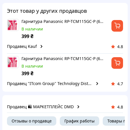
Этот товар у других продавцов
Гарнитура Panasonic RP-TCM115GC-P (6403675)
В наличии
₴
399
Продавец Kauf
4.8
Гарнитура Panasonic RP-TCM115GC-P (6403675)
В наличии
₴
399
Продавец "ITcom Group" Technology Distribution
4.7
Продавец 🛍️ МАРКЕТПЛЕЙС DMD
4.8
Отзывы о продавце
График работы
Товары пр