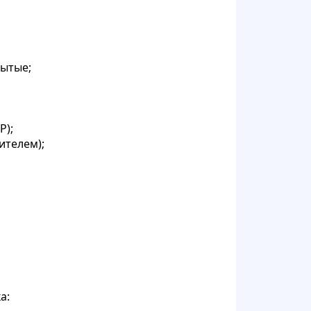
рытые;
P);
ителем);
ка: