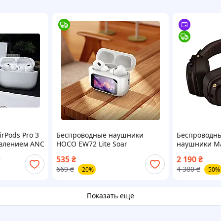
rPods Pro 3
Беспроводные наушники
Беспроводны
авлением ANC
HOCO EW72 Lite Soar
наушники Ma
– последнее
сенсорный LED дисплей
535
₴
2 190
₴
т
м дизайном
Bluetooth 6942007651004
669
₴
4 380
₴
-20%
-50%
Показать еще