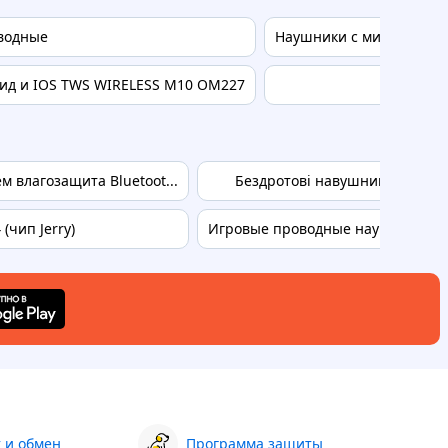
водные
Наушники с микрофоном
ид и IOS TWS WIRELESS M10 OM227
Н
влагозащита Bluetoot...
Бездротові навушники TWS B
(чип Jerry)
Игровые проводные наушники IME
 и обмен
Программа защиты