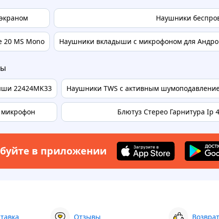
 экраном
Наушники беспро
e 20 MS Mono
Наушники вкладыши с микрофоном для Андро
ры
дыши 22424MK33
Наушники TWS с активным шумоподавлением 
й микрофон
Блютуз Стерео Гарнитура Ip 4 
буйте в приложении
ставка
Отзывы
Возврат