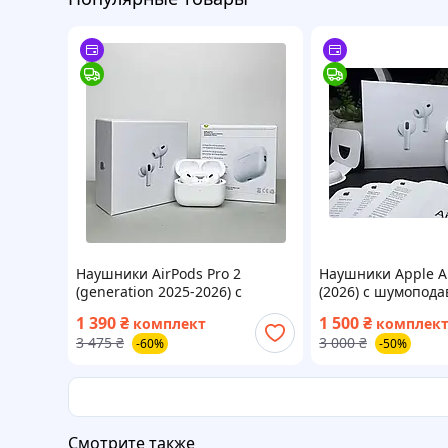
Наушники AirPods Pro 2
Наушники Apple Ai
(generation 2025-2026) с
(2026) с шумопод
шумоподавлением ANC
и кабелем Type-C 
1 390
₴
1 500
₴
комплект
комплек
беспроводные аирподс про 2
поколение с новы
3 475
₴
3 000
₴
-60%
-50%
кабель Type-C Lightning +
чехол
Смотрите также