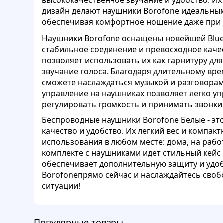
высококачественное звучание и удобство. Их
дизайн делают наушники Borofone идеальным
обеспечивая комфортное ношение даже при 
Наушники Borofone оснащены новейшей Blue
стабильное соединение и превосходное каче
позволяет использовать их как гарнитуру для
звучание голоса. Благодаря длительному вре
сможете наслаждаться музыкой и разговорам
управление на наушниках позволяет легко у
регулировать громкость и принимать звонки,
Беспроводные наушники Borofone Белые - это
качество и удобство. Их легкий вес и компа
использования в любом месте: дома, на работ
комплекте с наушниками идет стильный кейс 
обеспечивает дополнительную защиту и удоб
Borofoneпрямо сейчас и наслаждайтесь своб
ситуации!
Популярные товары