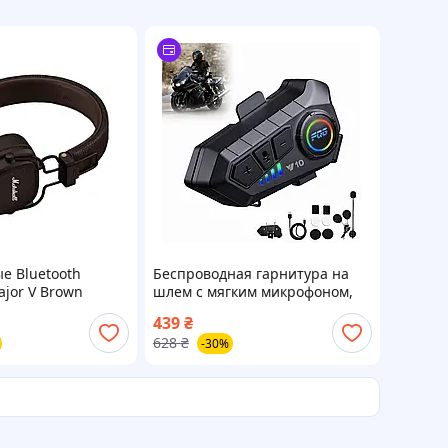
е Bluetooth
Беспроводная гарнитура на
jor V Brown
шлем с мягким микрофоном,
Bluetooth 5.3+аксессуары, Y10 /
439
₴
Мотогарнитура / Гарнитура
628
₴
-30%
блютуз в шлем