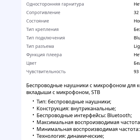
Односторонняя гарнитура
Не
Сопротивление
32
Состояние
Но
Тип крепления
Бе
Тип подключения
Bl
Тип разъема
Li
Функция плеера
Не
Цвет
Бе
Чувствительность
93
Беспроводные наушники с микрофоном для к
вкладыши с микрофоном, STB
Тип: беспроводные наушники;
Конструкция: внутриканальные;
Беспроводные интерфейсы: Bluetooth;
Максимальная воспроизводимая частота: 
Минимальная воспроизводимая частота: 
Технология: динамические;