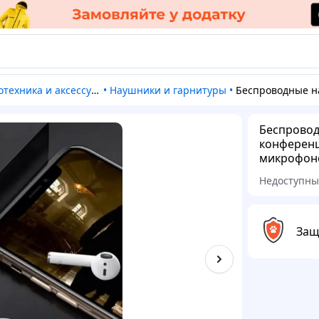
отехника и аксессуары
•
Наушники и гарнитуры
•
Беспроводные наушники с микрофоном для конференций Borofone, Наушник
Беспровод
конференц
микрофоно
Недоступн
Защ