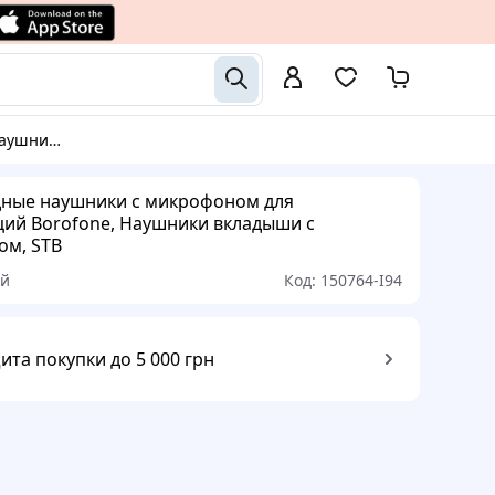
и вкладыши с микрофоном, STB
ные наушники с микрофоном для
ий Borofone, Наушники вкладыши с
м, STB
ый
Код:
150764-I94
ита покупки до 5 000 грн