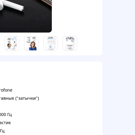
rofone
тавные ("затычки")
000 Гц
астик
 Гц