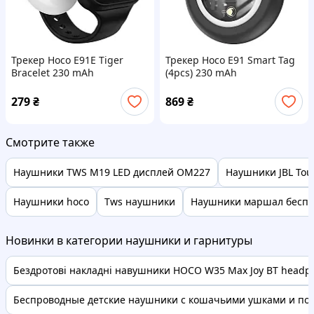
Трекер Hoco E91E Tiger
Трекер Hoco E91 Smart Tag
Bracelet 230 mAh
(4pcs) 230 mAh
279
₴
869
₴
Смотрите также
Наушники TWS M19 LED дисплей OM227
Наушники JBL Tou
Наушники hoco
Tws наушники
Наушники маршал бесп
Новинки в категории наушники и гарнитуры
Бездротові накладні навушники HOCO W35 Max Joy BT headph
Беспроводные детские наушники с кошачьими ушками и подс