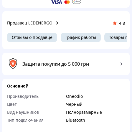
Продавец LEDENERGO
4.8
Отзывы о продавце
График работы
Товары пр
Защита покупки до 5 000 грн
Основной
Производитель
Oneodio
Цвет
Черный
Вид наушников
Полноразмерные
Тип подключения
Bluetooth