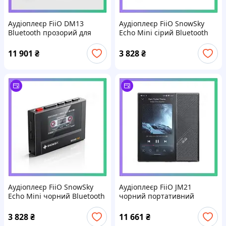
Аудіоплеєр FiiO DM13
Аудіоплеєр FiiO SnowSky
Bluetooth прозорий для
Echo Mini сірий Bluetooth
музики та аудіокниг_PR
5.3 плеєр з вбудованою
пам'яттю 8Гб_PR
11 901
₴
3 828
₴
Аудіоплеєр FiiO SnowSky
Аудіоплеєр FiiO JM21
Echo Mini чорний Bluetooth
чорний портативний
5.3 портативний музичний
плейер з Bluetooth для
плеєр_PR
прослуховування музики_PR
3 828
₴
11 661
₴