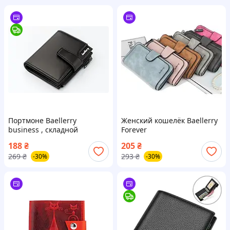
Портмоне Baellerry
Женский кошелёк Baellerry
business , складной
Forever
кошелек унисекс черный
188
₴
205
₴
269
₴
293
₴
-30%
-30%