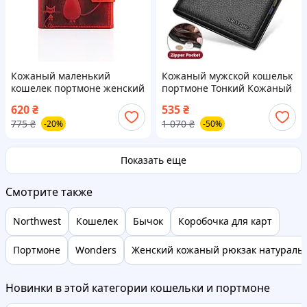
Кожаный маленький
Кожаный мужской кошельк
кошелек портмоне женский
портмоне Тонкий Кожаный
ручной работы KAFA
кошельк для денег с
620
₴
535
₴
"Кошки" красный (m2615)
отделением для
775
₴
1 070
₴
-20%
-50%
удостоверения
Показать еще
Смотрите также
Northwest
Кошелек
Бычок
Коробочка для карт
Портмоне
Wonders
Женский кожаный рюкзак натураль
Новинки в этой категории кошельки и портмоне