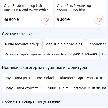
Студійний монітор Kali
Студийный монитор
Audio LP-6 2nd Wave White
YAMAHA HS5 black
10 590
₴
9 490
₴
Смотрите также
Audio technica ath g1
Mee audio pinnacle p1
Sennheiser 
Игровая гарнитура asus strix wireless 90yh00s1-b3ua00
Бе
Новинки в категории наушники и гарнитуры
Наушники JBL Tour Pro 3 Black
Bluetooth-гарнітура JBL Tune
Навушники Walker's XCEL 500BT Digital Electronic Muff як нов.
Любимые товары покупателей