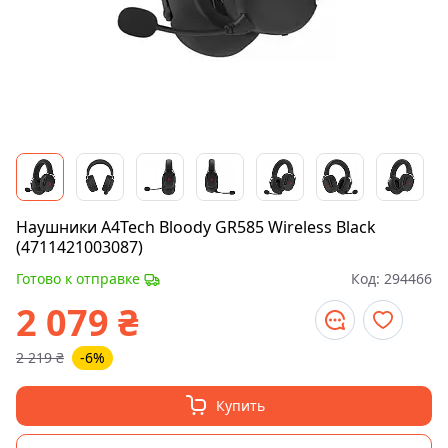
Наушники A4Tech Bloody GR585 Wireless Black
(4711421003087)
Готово к отправке
Код:
294466
2 079
₴
2 219
₴
-6%
Купить