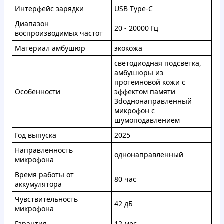
Интерфейс зарядки
USB Type-C
Диапазон
20 - 20000 Гц
воспроизводимых частот
Материал амбушюр
экокожа
светодиодная подсветка,
амбушюры из
протеиновой кожи с
Особенности
эффектом памяти
3dоднонаправленный
микрофон с
шумоподавлением
Год выпуска
2025
Направленность
однонаправленный
микрофона
Время работы от
80 час
аккумулятора
Чувствительность
42 дБ
микрофона
Гарантия
12 мес.