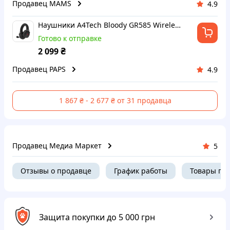
Продавец MAMS
4.9
Наушники A4Tech Bloody GR585 Wireless Black (4711421003087) t
Готово к отправке
₴
2 099
Продавец PAPS
4.9
1 867 ₴ - 2 677 ₴ от 31 продавца
Продавец Медиа Маркет
5
Отзывы о продавце
График работы
Товары пр
Защита покупки до 5 000 грн