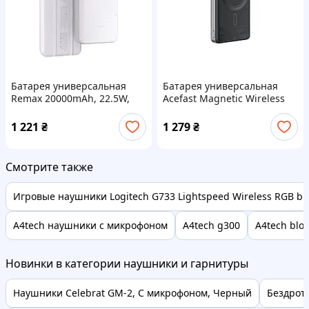
Батарея универсальная
Батарея универсальная
Remax 20000mAh, 22.5W,
Acefast Magnetic Wireless
Black (RPP-38 / 45364 /
10000mAh 20W PD, QC/3.0,
White)
QI 15W, M12 Black
1 221
₴
1 279
₴
(6974316283393)
Смотрите также
Игровые наушники Logitech G733 Lightspeed Wireless RGB bl
A4tech наушники с микрофоном
A4tech g300
A4tech bloo
Новинки в категории наушники и гарнитуры
Наушники Celebrat GM-2, С микрофоном, Черный
Бездрот