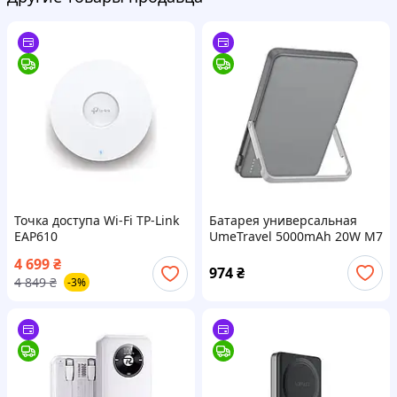
Точка доступа Wi-Fi TP-Link
Батарея универсальная
EAP610
UmeTravel 5000mAh 20W M7
Magnetic and Wireless
4 699
₴
(1175590)
974
₴
4 849
₴
-3%