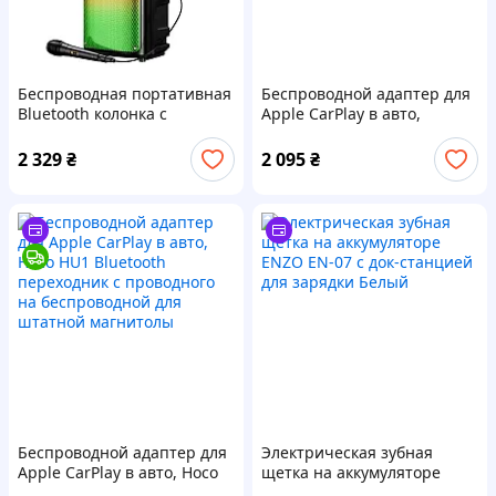
Беспроводная портативная
Беспроводной адаптер для
Bluetooth колонка с
Apple CarPlay в авто,
микрофоном HOCO BS52 |
Bluetooth переходник с
TWS, BT5.0, 10Wx2, 3h|
проводного на
2 329
₴
2 095
₴
Black
беспроводной для штатной
магнитолы
Беспроводной адаптер для
Электрическая зубная
Apple CarPlay в авто, Hoco
щетка на аккумуляторе
HU1 Bluetooth переходник с
ENZO EN-07 с док-станцией