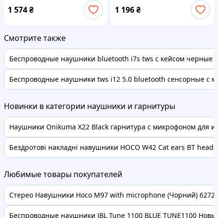
проводного на
для зарядки Белый
1 574
₴
1 196
₴
беспроводной для штатной
магнитолы
Смотрите также
Беспроводные наушники bluetooth i7s tws с кейсом черные
Беспроводные наушники tws i12 5.0 bluetooth сенсорные с 
Новинки в категории наушники и гарнитуры
Наушники Onikuma X22 Black гарнитура с микрофоном для игр
Бездротові накладні навушники HOCO W42 Cat ears BT headp
Любимые товары покупателей
Стерео Навушники Hoco M97 with microphone (Чорний) 62728 
Беспроводные наушники JBL Tune 1100 BLUE TUNE1100 Новые