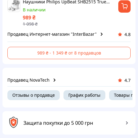
Наушники Philips UpBeat SHB2515 True Wireless White (SHB2515WT/10)
В наличии
₴
989
1 098
₴
Продавец Интернет-магазин "InterBazar"
4.8
989 ₴ - 1 349 ₴ от 8 продавцов
Продавец NovaTech
4.7
Отзывы о продавце
График работы
Товары пр
Защита покупки до 5 000 грн