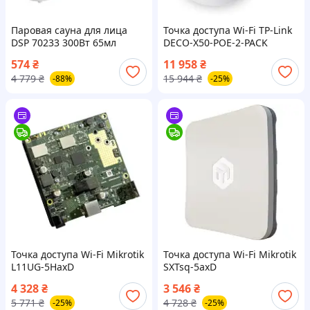
Паровая сауна для лица
Точка доступа Wi-Fi TP-Link
DSР 70233 300Вт 65мл
DECO-X50-POE-2-PACK
Белый щоденна 4133978
574
₴
11 958
₴
покупка шоп.
4 779
₴
15 944
₴
-88%
-25%
Точка доступа Wi-Fi Mikrotik
Точка доступа Wi-Fi Mikrotik
L11UG-5HaxD
SXTsq-5axD
4 328
₴
3 546
₴
5 771
₴
4 728
₴
-25%
-25%