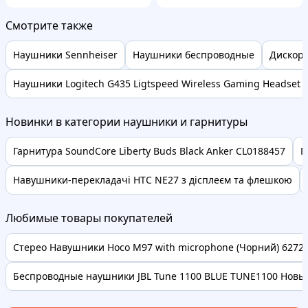
Смотрите также
Наушники Sennheiser
Наушники беспроводные
Дискор
Наушники Logitech G435 Ligtspeed Wireless Gaming Headset 
Новинки в категории наушники и гарнитуры
Гарнитура SoundСore Liberty Buds Black Anker CL0188457
П
Навушники-перекладачі HTC NE27 з дісплеєм та флешкою
Любимые товары покупателей
Стерео Навушники Hoco M97 with microphone (Чорний) 62728 
Беспроводные наушники JBL Tune 1100 BLUE TUNE1100 Новые