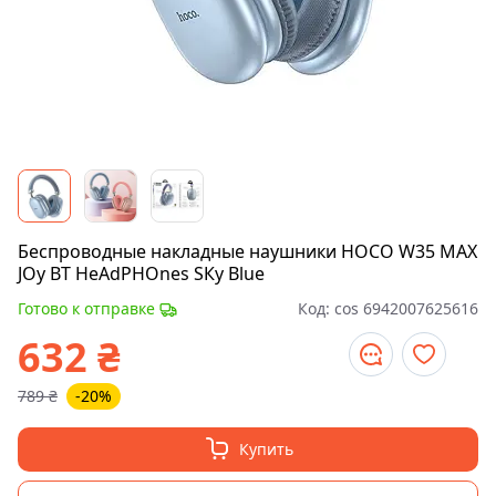
Беспроводные накладные наушники НОСО W35 МАХ
JОу ВТ НeАdРНОnes SКу Вlue
Готово к отправке
Код:
cos 6942007625616
632
₴
789
₴
-20%
Купить