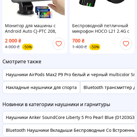
Монитор для машины с
Беспроводной петличный
Android Auto CJ-PTC 208,
микрофон HOCO L21 2.4G с
Сенсорный дисплей для
разъёмом Type-C
2 000
₴
700
₴
автомобиля с Carplay
4 000
₴
1 400
₴
-50%
-50%
Смотрите также
Наушники AirPods Max2 P9 Pro белый и черный multicolor Sm
Накладные наушники для спорта
Bluetooth трансмиттер 
Новинки в категории наушники и гарнитуры
Наушники Anker SoundСore Liberty 5 Pro Pearl Blue (D1203G31
Bluetooth Наушники Вкладыши Беспроводные Со Встроенным