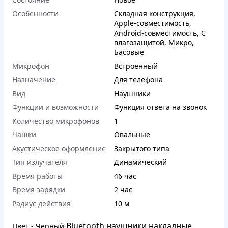
Особенности
Складная конструкция
,
Apple-совместимость
,
Android-совместимость
,
С
влагозащитой
,
Микро
,
Басовые
Микрофон
Встроенный
Назначение
Для телефона
Вид
Наушники
Функции и возможности
Функция ответа на звонок
Количество микрофонов
1
Чашки
Овальные
Акустическое оформление
Закрытого типа
Тип излучателя
Динамический
Время работы
46 час
Время зарядки
2 час
Радиус действия
10 м
Bluetooth наушники накладные
Цвет - Черный