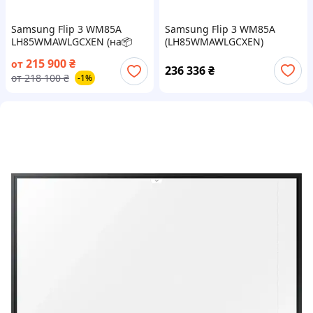
Samsung Flip 3 WM85A
Samsung Flip 3 WM85A
LH85WMAWLGCXEN (на📦
(LH85WMAWLGCXEN)
Заказ)
215 900
₴
от
236 336
₴
от
218 100
₴
-1%