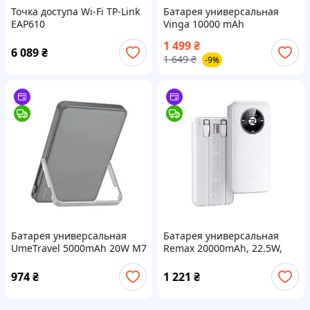
Точка доступа Wi-Fi TP-Link
Батарея универсальная
EAP610
Vinga 10000 mAh
22.5W/15W/2.5W Wireless
1 499
₴
(VPBB1022WL)
6 089
₴
1 649
₴
-9%
Батарея универсальная
Батарея универсальная
UmeTravel 5000mAh 20W M7
Remax 20000mAh, 22.5W,
Magnetic and Wireless
Black (RPP-38 / 45364 /
(1175590)
White)
974
₴
1 221
₴