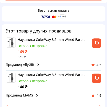
Безопасная оплата
Этот товар у других продавцов
Наушники ColorWay 3.5 mm Wired Earphone UrbanBeat Black (CW-WD03BK)
Готово к отправке
₴
169
369
₴
Продавец AllyGift
4.5
Наушники ColorWay 3.5 mm Wired Earphone UrbanBeat Black (CW-WD03BK) (m448564)
Готово к отправке
₴
146
Продавец MAMS
4.9