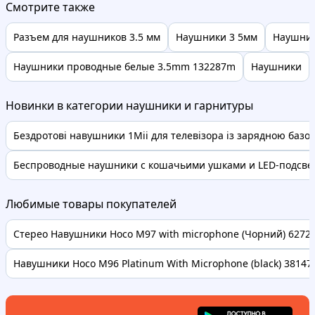
Смотрите также
Разъем для наушников 3.5 мм
Наушники 3 5мм
Наушник
Наушники проводные белые 3.5mm 132287m
Наушники
Новинки в категории наушники и гарнитуры
Бездротові навушники 1Mii для телевізора із зарядною базою,
Беспроводные наушники с кошачьими ушками и LED-подсветк
Любимые товары покупателей
Стерео Навушники Hoco M97 with microphone (Чорний) 62728 
Навушники Hoco M96 Platinum With Microphone (black) 38147 