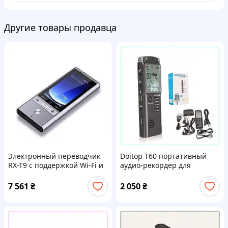
Другие товары продавца
Электронный переводчик
Doitop T60 портативный
RX-T9 с поддержкой Wi-Fi и
аудио-рекордер для
SIM, 1B614113BE
ежедневных задач,
1H677637E
7 561
₴
2 050
₴