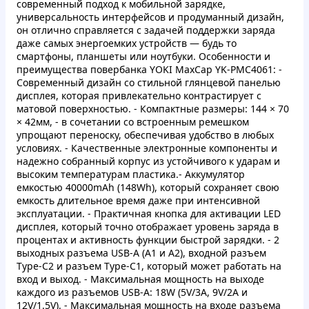
современный подход к мобильной зарядке,
универсальность интерфейсов и продуманный дизайн,
он отлично справляется с задачей поддержки заряда
даже самых энергоемких устройств — будь то
смартфоны, планшеты или ноутбуки. Особенности и
преимущества повербанка YOKI MaxCap YK-PMC4061: -
Современный дизайн со стильной глянцевой панелью
дисплея, которая привлекательно контрастирует с
матовой поверхностью. - Компактные размеры: 144 × 70
× 42мм, - в сочетании со встроенным ремешком
упрощают переноску, обеспечивая удобство в любых
условиях. - Качественные электронные компоненты и
надежно собранный корпус из устойчивого к ударам и
высоким температурам пластика.- Аккумулятор
емкостью 40000mAh (148Wh), который сохраняет свою
емкость длительное время даже при интенсивной
эксплуатации. - Практичная кнопка для активации LED
дисплея, который точно отображает уровень заряда в
процентах и активность функции быстрой зарядки. - 2
выходных разъема USB-A (A1 и A2), входной разъем
Type-C2 и разъем Type-C1, который может работать на
вход и выход. - Максимальная мощность на выходе
каждого из разъемов USB-A: 18W (5V/3A, 9V/2A и
12V/1.5V). - Максимальная мощность на входе разъема