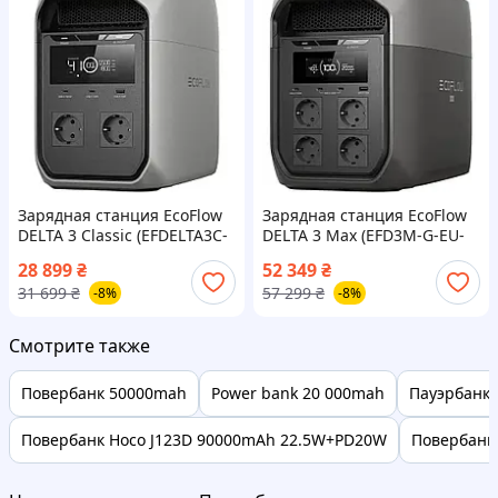
Зарядная станция EcoFlow
Зарядная станция EcoFlow
DELTA 3 Classic (EFDELTA3C-
DELTA 3 Max (EFD3M-G-EU-
EU-CBox-L) EU [148325]
CBOX) [148304]
28 899
₴
52 349
₴
31 699
₴
57 299
₴
-8%
-8%
Смотрите также
Повербанк 50000mah
Power bank 20 000mah
Пауэрбанк 
Повербанк Hoco J123D 90000mAh 22.5W+PD20W
Повербанк 