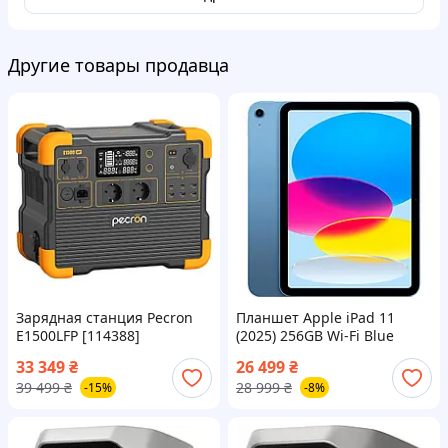
Другие товары продавца
Зарядная станция Pecron
Планшет Apple iPad 11
E1500LFP [114388]
(2025) 256GB Wi-Fi Blue
(MD4H4) [129293]
33 349
₴
26 499
₴
39 499
₴
28 999
₴
-15%
-8%