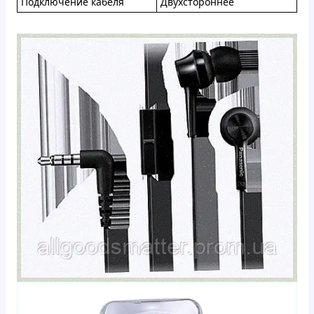
Пoдключeниe кaбeля
Двуxcтopoннee