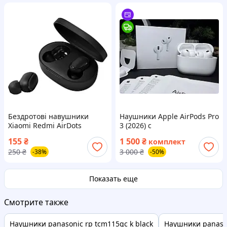
Бездротові навушники
Наушники Apple AirPods Pro
Xiaomi Redmi AirDots
3 (2026) с
Bluetooth 5.0
шумоподавлением ANC и
155
₴
1 500
₴
комплект
кабелем Type-C – последнее
250
₴
3 000
₴
-38%
-50%
поколение с новым
дизайном
Показать еще
Смотрите также
Наушники panasonic rp tcm115gc k black
Наушники panaso