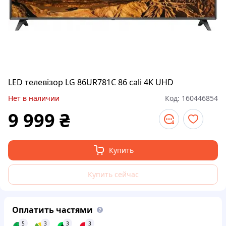
LED телевізор LG 86UR781C 86 cali 4K UHD
Нет в наличии
Код:
160446854
9 999
₴
Купить
Купить сейчас
Оплатить частями
5
3
3
3