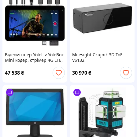
Відеомікшер YoloLiv YoloBox
Milesight Czujnik 3D ToF
Mini кодер, стрімер 4G LTE,
VS132
стрім студія, Монитор,
рекордер
47 538
₴
30 970
₴