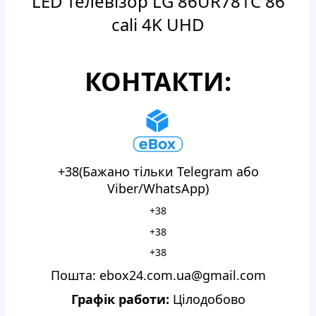
LED телевізор LG 86UR781C 86
cali 4K UHD
КОНТАКТИ:
+38(Бажано тільки Telegram або
Viber/WhatsApp)
+38
+38
+38
Пошта: ebox24.com.ua@gmail.com
Графік работи:
Цілодобово