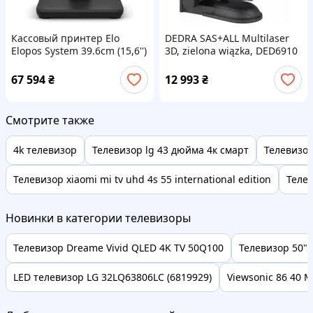
Кассовый принтер Elo
DEDRA SAS+ALL Multilaser
Elopos System 39.6cm (15,6'')
3D, zielona wiązka, DED6910
Projected Capacitive Ssd
(E440439)
67 594
₴
12 993
₴
Смотрите также
4k телевизор
Телевизор lg 43 дюйма 4к смарт
Телевизор
Телевизор xiaomi mi tv uhd 4s 55 international edition
Телев
Новинки в категории телевизоры
Телевизор Dreame Vivid QLED 4K TV 50Q100
Телевизор 50"
LED телевизор LG 32LQ63806LC (6819929)
Viewsonic 86 40 M