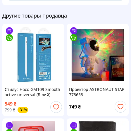
Другие товары продавца
Стилус Hoco GM109 Smooth
Проектор ASTRONAUT STAR
active universal (Білий)
778658
41557 Hoco
549
₴
749
₴
799
₴
-31%