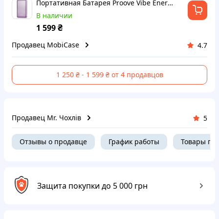
Портативная Батарея Proove Vibe Energy Plus 22.5W 10000mAh purple
В наличии
₴
1 599
Продавец MobiCase
4.7
1 250 ₴ - 1 599 ₴ от 4 продавцов
Продавец Mr. Чохлів
5
Отзывы о продавце
График работы
Товары пр
Защита покупки до 5 000 грн