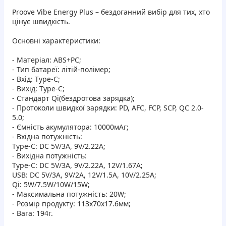
Proove Vibe Energy Plus – бездоганний вибір для тих, хто
цінує швидкість.
Основні характеристики:
- Матеріал: ABS+PC;
- Тип батареї: літій-полімер;
- Вхід: Type-C;
- Вихід: Type-C;
- Стандарт Qi(бездротова зарядка);
- Протоколи швидкої зарядки: PD, AFC, FCP, SCP, QC 2.0-
5.0;
- Ємність акумулятора: 10000мАг;
- Вхідна потужність:
Type-C: DC 5V/3А, 9V/2.22А;
- Вихідна потужність:
Type-C: DC 5V/3А, 9V/2.22А, 12V/1.67А;
USB: DC 5V/3А, 9V/2А, 12V/1.5А, 10V/2.25A;
Qi: 5W/7.5W/10W/15W;
- Максимальна потужність: 20W;
- Розмір продукту: 113x70x17.6мм;
- Вага: 194г.