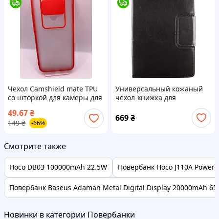
Чехол Camshield mate TPU
Универсальный кожаный
со шторкой для камеры для
чехол-книжка для
Xiaomi Redmi Note 9 / Redmi
планшета 7-8" (Черный)
49.67
₴
10X (Красный)
00063849
669
₴
149
₴
-66%
Смотрите также
Hoco DB03 100000mAh 22.5W
Повербанк Hoco J110A Powerf
Повербанк Baseus Adaman Metal Digital Display 20000mAh 65
Новинки в категории Повербанки