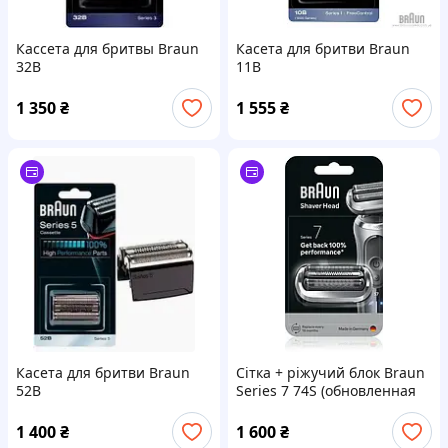
Кассета для бритвы Braun
Касета для бритви Braun
32B
11B
1 350
₴
1 555
₴
Касета для бритви Braun
Сітка + ріжучий блок Braun
52B
Series 7 74S (обновленная
73S)
1 400
₴
1 600
₴