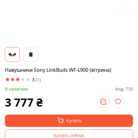
Навушники Sony LinkBuds WF-L900 (вітрина)
3
(
1
)
В наличии
Код:
T35
3 777
₴
Купить
Купить сейчас