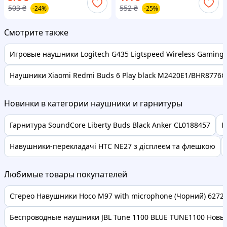
Зубная щетка для детей /
Голубой / Детская зубная
503
₴
552
₴
-24%
-25%
Щетка с сменной насадкой
щетка / Щетка с сменной
насадко
Смотрите также
Игровые наушники Logitech G435 Ligtspeed Wireless Gaming
Наушники Xiaomi Redmi Buds 6 Play black M2420E1/BHR8776GL
Новинки в категории наушники и гарнитуры
Гарнитура SoundСore Liberty Buds Black Anker CL0188457
П
Навушники-перекладачі HTC NE27 з дісплеєм та флешкою
Любимые товары покупателей
Стерео Навушники Hoco M97 with microphone (Чорний) 62728 
Беспроводные наушники JBL Tune 1100 BLUE TUNE1100 Новые