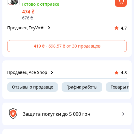
Готово к отправке
₴
474
676
₴
Продавец ToyVo🌟
4.7
419 ₴ - 698.57 ₴ от 30 продавцов
Продавец Ace Shop
4.8
Отзывы о продавце
График работы
Товары пр
Защита покупки до 5 000 грн