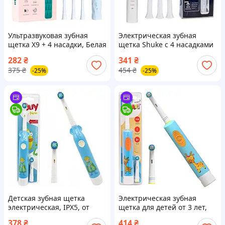
Ультразвуковая зубная
Электрическая зубная
щетка X9 + 4 насадки, Белая
щетка Shuke с 4 насадками
/ Электрическая зубная
/ Аккумуляторная зубная
282
₴
341
₴
щетка / Электрощетка
щетка / Ультразвуковая
375
₴
454
₴
-25%
-25%
зубная
электрощетка
Детская зубная щетка
Электрическая зубная
электрическая, IPX5, от
щетка для детей от 3 лет,
батареек, HL188, Голубой /
IPX5, таймер 2мин HL-198K,
378
₴
414
₴