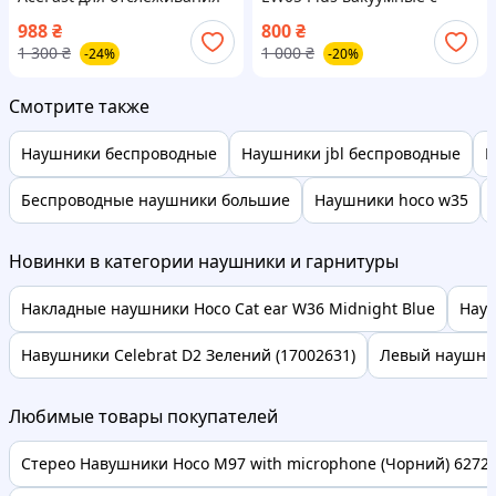
своих вещей
активным
988
₴
800
₴
шумоподавлением
1 300
₴
1 000
₴
-24%
-20%
беспородным зарядом.
Смотрите также
Наушники беспроводные
Наушники jbl беспроводные
Н
Беспроводные наушники большие
Наушники hoco w35
Новинки в категории наушники и гарнитуры
Накладные наушники Hoco Cat ear W36 Midnight Blue
Науш
Навушники Celebrat D2 Зелений (17002631)
Левый наушник 
Любимые товары покупателей
Стерео Навушники Hoco M97 with microphone (Чорний) 62728 