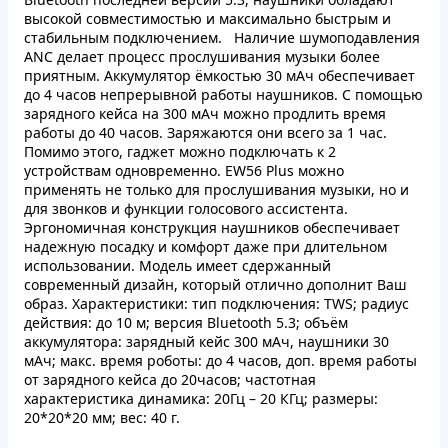
высокой совместимостью и максимально быстрым и
стабильным подключением. Наличие шумоподавления
ANC делает процесс прослушивания музыки более
приятным. Аккумулятор ёмкостью 30 мАч обеспечивает
до 4 часов непрерывной работы наушников. С помощью
зарядного кейса на 300 мАч можно продлить время
работы до 40 часов. Заряжаются они всего за 1 час.
Помимо этого, гаджет можно подключать к 2
устройствам одновременно. EW56 Plus можно
применять не только для прослушивания музыки, но и
для звонков и функции голосового ассистента.
Эргономичная конструкция наушников обеспечивает
надежную посадку и комфорт даже при длительном
использовании. Модель имеет сдержанный
современный дизайн, который отлично дополнит Ваш
образ. Характеристики: тип подключения: TWS; радиус
действия: до 10 м; версия Bluetooth 5.3; объём
аккумулятора: зарядный кейс 300 мАч, наушники 30
мАч; макс. время роботы: до 4 часов, доп. время работы
от зарядного кейса до 20часов; частотная
характеристика динамика: 20Гц – 20 КГц; размеры:
20*20*20 мм; вес: 40 г.