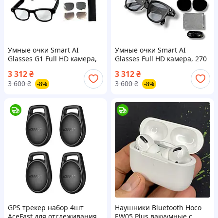
Умные очки Smart AI
Умные очки Smart AI
Glasses G1 Full HD камера,
Glasses Full HD камера, 270
270 mAh, Wi-Fi Bluetooth с
мАч, Wi-Fi Bluetooth
3 312
₴
3 312
₴
динамиками и микрофоном
включениями и
3 600
₴
3 600
₴
-8%
-8%
микрофоном
GPS трекер набор 4шт
Наушники Bluetooth Hoco
AceFast для отслеживания
EW05 Plus вакуумные с