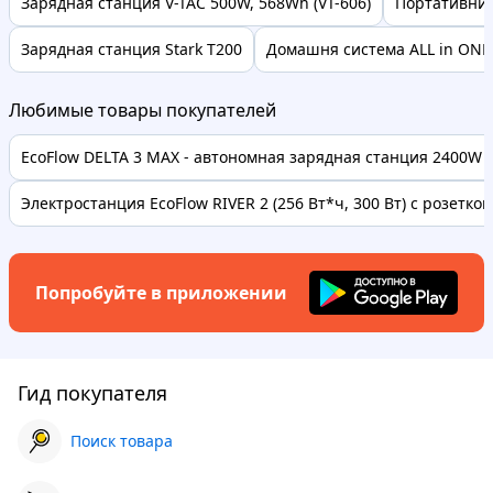
Зарядная станция V-TAC 500W, 568Wh (VT-606)
Портативний
Зарядная станция Stark T200
Домашня система ALL in ONE 
Любимые товары покупателей
EcoFlow DELTA 3 MAX - автономная зарядная станция 2400W дл
Электростанция EcoFlow RIVER 2 (256 Вт*ч, 300 Вт) с розеткой.
Попробуйте в приложении
Гид покупателя
Поиск товара