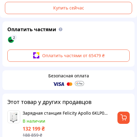
Купить сейчас
Оплатить частями
2
Оплатить частями от 65479 ₴
Безопасная оплата
Этот товар у других продавцов
Зарядная станция Felicity Apollo 6KLP01G01-M1, 6KW, 5,12KW LiFePo4 44.8-57.6V, MPPT (100-500V), 100A, IP21, CAN, RS485, Wi-Fi/GPRS,
В наличии
₴
132 199
188 859
₴