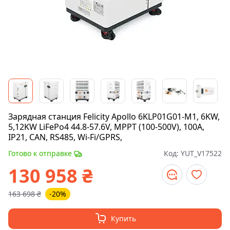
Зарядная станция Felicity Apollo 6KLP01G01-M1, 6KW,
5,12KW LiFePo4 44.8-57.6V, MPPT (100-500V), 100A,
IP21, CAN, RS485, Wi-Fi/GPRS,
Готово к отправке
Код:
YUT_V17522
130 958
₴
163 698
₴
-20%
Купить