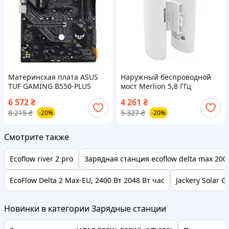
Материнская плата ASUS
Наружный беспроводной
TUF GAMING B550-PLUS
мост Merlion 5,8 ГГц
buzyna
1200Mb, расстояние до 3км,
6 572
₴
4 261
₴
DC12-24V, POE 24V, 2xRJ45
8 215
₴
5 327
₴
-20%
-20%
buzyna
Смотрите также
Ecoflow river 2 pro
Зарядная станция ecoflow delta max 200
EcoFlow Delta 2 Max-EU, 2400 Вт 2048 Вт час
Jackery Solar G
Новинки в категории Зарядные станции