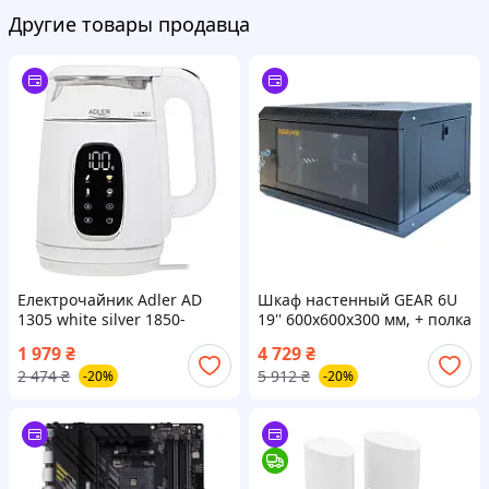
Другие товары продавца
Електрочайник Adler AD
Шкаф настенный GEAR 6U
1305 white silver 1850-
19'' 600x600x300 мм, + полка
2200Вт/ 1.7л/ скло/
19", black GWMSN-6U-600-
1 979
₴
4 729
₴
встановлення
600 buzyna
2 474
₴
5 912
₴
-20%
-20%
температури/ buzyna