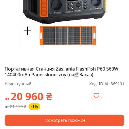
Портативная Станция Zasilania FlashFish P60 560W
140400mAh Panel słoneczny (на📦Заказ)
Недоступный
Код:
ID-AL-369191
20 960
₴
от
от
21 170
₴
-1%
Посмотреть похожие