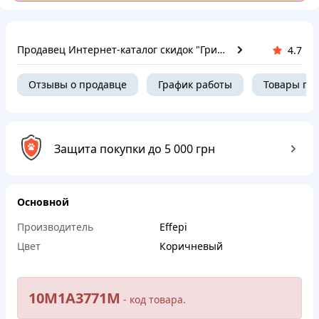
Продавец Интернет-каталог скидок "Гривна Маркет"
4.7
Отзывы о продавце
График работы
Товары пр
Защита покупки до 5 000 грн
Основной
Производитель
Effepi
Цвет
Коричневый
10M1A3771M
- кoд тoвapa.