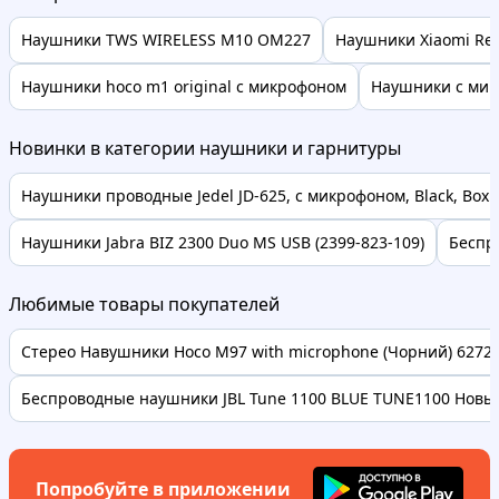
Наушники TWS WIRELESS M10 OM227
Наушники Xiaomi Red
Наушники hoco m1 original с микрофоном
Наушники с мик
Новинки в категории наушники и гарнитуры
Наушники проводные Jedel JD-625, с микрофоном, Black, Box
Наушники Jabra BIZ 2300 Duo MS USB (2399-823-109)
Беспр
Любимые товары покупателей
Стерео Навушники Hoco M97 with microphone (Чорний) 62728 
Беспроводные наушники JBL Tune 1100 BLUE TUNE1100 Новые
Попробуйте в приложении