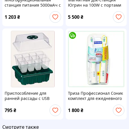
станция питания 5000мАч с
Югрин на 100W с портами
фонарем X55062B00
Type-C и USB, 89698PE15
1 203
₴
5 500
₴
Приспособление для
Триза Профессионал Соник
ранней рассады с USB
комплект для ежедневного
лампой полного спектра
ухода, 7E668X7M43
9H0324H6X2
795
₴
1 800
₴
Смотрите также