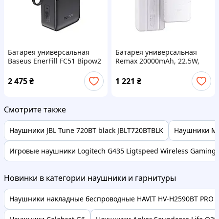
Батарея универсальная
Батарея универсальная
Baseus EnerFill FC51 Bipow2
Remax 20000mAh, 22.5W,
Pro 30000mAh 22,5W build
Black (RPP-38 / 45364 /
cab.USB-C black (E0028100)
White)
2 475
₴
1 221
₴
Смотрите также
Наушники JBL Tune 720BT black JBLT720BTBLK
Наушники MA
Игровые наушники Logitech G435 Ligtspeed Wireless Gaming 
Новинки в категории наушники и гарнитуры
Наушники накладные беспроводные HAVIT HV-H2590BT PRO B