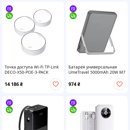
Точка доступа Wi-Fi TP-Link
Батарея универсальная
DECO-X50-POE-3-PACK
UmeTravel 5000mAh 20W M7
Magnetic and Wireless
(1175590)
14 186
₴
974
₴